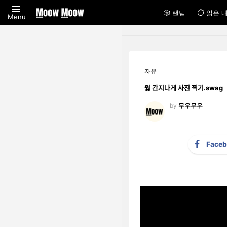
🎲 랜덤
⏱ 읽은 
Menu
자유
줮 간지나게 사진 찍기.swag
by
무우무우
Face