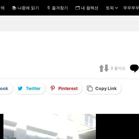
내역
📚 나중에 읽기
🔖 즐겨찾기
🗂 내 컬렉션
토픽
무우무우
2
좋아요
book
Twitter
Pinterest
Copy Link