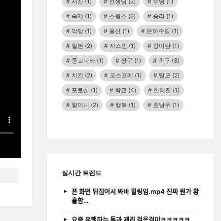
사진
(1)
선생님
(2)
수영
(1)
숙제
(1)
스윙스
(2)
승리
(1)
악당
(1)
울산
(1)
은하수길
(1)
일본
(2)
자스민
(1)
장미란
(1)
중고나라
(1)
짱구
(1)
축구
(3)
치킨
(2)
코스프레
(1)
탈모
(2)
포토샵
(1)
학교
(4)
한혜진
(1)
할머니
(2)
행복
(1)
호날두
(1)
실시간 트렌드
폰 화면 뒤집어서 봐바 힐링임.mp4 진짜 뭔가 황
홀함…
요즘 유행하는 톰과 제리 걸음걸이ㅋㅋㅋㅋㅋ