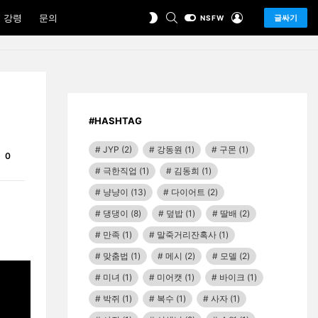
SEARCH
LOGIN
SWITCH
 강령
문의
글싸기
NSFW
SKIN
#HASHTAG
JYP
(2)
강동원
(1)
구몬
(1)
Comments
0
극한직업
(1)
김동희
(1)
냥냥이
(13)
다이어트
(2)
댕댕이
(8)
덮밥
(1)
딸배
(2)
만족
(1)
말죽거리잔혹사
(1)
맞춤법
(1)
메시
(2)
모델
(2)
미녀
(1)
미어캣
(1)
바이크
(1)
박쥐
(1)
복수
(1)
사자
(1)