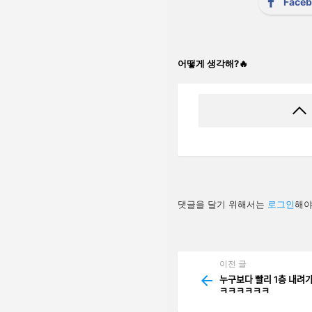
Face
어떻게 생각해?🔥
답
댓글을 달기 위해서는
로그인
해야
글
남
기
기
이전 글
See
more
누구보다 빨리 1층 내려
ㅋㅋㅋㅋㅋㅋ