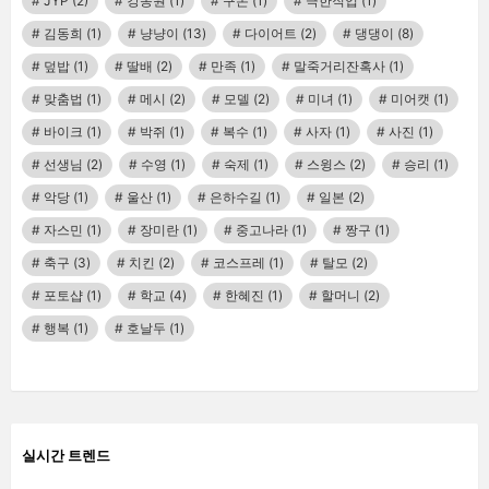
JYP
(2)
강동원
(1)
구몬
(1)
극한직업
(1)
김동희
(1)
냥냥이
(13)
다이어트
(2)
댕댕이
(8)
덮밥
(1)
딸배
(2)
만족
(1)
말죽거리잔혹사
(1)
맞춤법
(1)
메시
(2)
모델
(2)
미녀
(1)
미어캣
(1)
바이크
(1)
박쥐
(1)
복수
(1)
사자
(1)
사진
(1)
선생님
(2)
수영
(1)
숙제
(1)
스윙스
(2)
승리
(1)
악당
(1)
울산
(1)
은하수길
(1)
일본
(2)
자스민
(1)
장미란
(1)
중고나라
(1)
짱구
(1)
축구
(3)
치킨
(2)
코스프레
(1)
탈모
(2)
포토샵
(1)
학교
(4)
한혜진
(1)
할머니
(2)
행복
(1)
호날두
(1)
실시간 트렌드