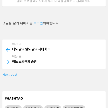
멤버 프로필 페이지에서 투표 내역을 검색하고 관리하세요.
답
댓글을 달기 위해서는
로그인
해야합니다.
글
남
기
기
이전 글
See
more
더도 말고 덜도 말고 세대 차이
다음 글
어느 소방관의 습관
Next post
#HASHTAG