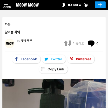
LOGIN
SWITCH
NSFW
Menu
SKIN
자유
참이슬 치약
by
무우무우
Comm
1
좋아요
0
Facebook
Twitter
Pinterest
Copy Link