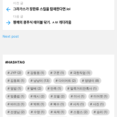
이전 글
See
more
그라가스가 장판류 스킬을 탑재한다면.lol
다음 글
짱깨의 쿵푸식 테이블 닦기. ㅅㅂ 개더러움
Next post
#HASHTAG
JYP
(2)
강동원
(1)
구몬
(1)
극한직업
(1)
김동희
(1)
냥냥이
(13)
다이어트
(2)
댕댕이
(8)
덮밥
(1)
딸배
(2)
만족
(1)
말죽거리잔혹사
(1)
맞춤법
(1)
메시
(2)
모델
(2)
미녀
(1)
미어캣
(1)
바이크
(1)
박쥐
(1)
복수
(1)
사자
(1)
사진
(1)
선생님
(2)
수영
(1)
숙제
(1)
스윙스
(2)
승리
(1)