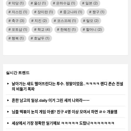
악당
(1)
울산
(1)
은하수길
(1)
일본
(2)
자스민
(1)
장미란
(1)
중고나라
(1)
짱구
(1)
축구
(3)
치킨
(2)
코스프레
(1)
탈모
(2)
포토샵
(1)
학교
(4)
한혜진
(1)
할머니
(2)
행복
(1)
호날두
(1)
실시간 트렌드
날아가는 새도 떨어뜨린다는 투수. 정말이었음..ㅋㅋㅋㅋ 랜디 존슨 전설
의 비둘기 폭파
흔한 남고의 일상.daily 이거 그린 새끼 나와라ㅡㅡ
님들 떡볶이 눈치 게임 아셈? 친구 4명 이상 모여서 하면 ㄹㅇ 개꿀잼
세상에서 가장 정확한 일기예보 ㅋㅋㅋㅋㅋ 도랐나ㅋㅋㅋㅋㅋㅋㅋ