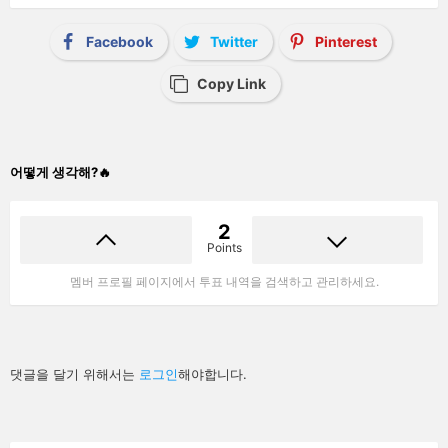
Facebook
Twitter
Pinterest
Copy Link
어떻게 생각해?🔥
2
Points
멤버 프로필 페이지에서 투표 내역을 검색하고 관리하세요.
답
댓글을 달기 위해서는
로그인
해야합니다.
글
남
기
기