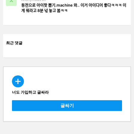
동전으로 아이팟 뽑기.machine 와.. 이거 아이디어 좋다ㅋㅋㅋ 이
게 뭐라고 8분 넋 놓고 봄ㅋㅋ
최근 댓글
너도 가입하고 글싸라
CREATE
글싸기