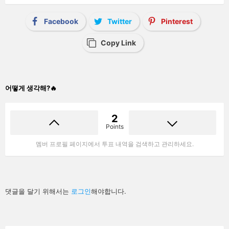
Facebook
Twitter
Pinterest
Copy Link
어떻게 생각해?🔥
2
Points
멤버 프로필 페이지에서 투표 내역을 검색하고 관리하세요.
답
댓글을 달기 위해서는
로그인
해야합니다.
글
남
기
기