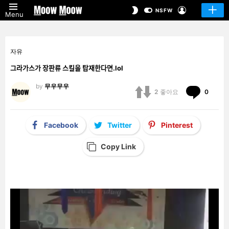
LOGIN
SWITCH
NSFW
Menu
SKIN
자유
그라가스가 장판류 스킬을 탑재한다면.lol
by
무우무우
Comm
2
좋아요
0
Facebook
Twitter
Pinterest
Copy Link