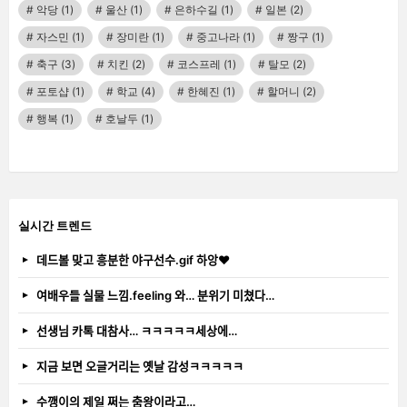
악당
(1)
울산
(1)
은하수길
(1)
일본
(2)
자스민
(1)
장미란
(1)
중고나라
(1)
짱구
(1)
축구
(3)
치킨
(2)
코스프레
(1)
탈모
(2)
포토샵
(1)
학교
(4)
한혜진
(1)
할머니
(2)
행복
(1)
호날두
(1)
실시간 트렌드
데드볼 맞고 흥분한 야구선수.gif 하앙❤️
여배우들 실물 느낌.feeling 와… 분위기 미쳤다…
선생님 카톡 대참사… ㅋㅋㅋㅋㅋ세상에…
지금 보면 오글거리는 옛날 감성ㅋㅋㅋㅋㅋ
수깽이의 제일 쩌는 춤왕이라고…