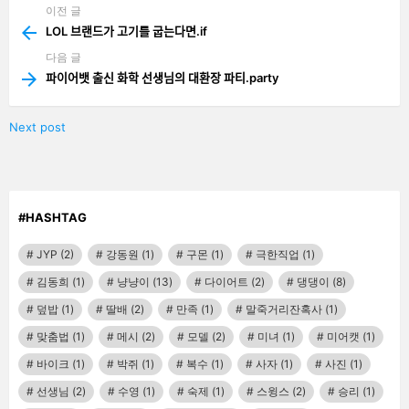
이전 글
See
more
LOL 브랜드가 고기를 굽는다면.if
다음 글
파이어뱃 출신 화학 선생님의 대환장 파티.party
Next post
#HASHTAG
JYP
(2)
강동원
(1)
구몬
(1)
극한직업
(1)
김동희
(1)
냥냥이
(13)
다이어트
(2)
댕댕이
(8)
덮밥
(1)
딸배
(2)
만족
(1)
말죽거리잔혹사
(1)
맞춤법
(1)
메시
(2)
모델
(2)
미녀
(1)
미어캣
(1)
바이크
(1)
박쥐
(1)
복수
(1)
사자
(1)
사진
(1)
선생님
(2)
수영
(1)
숙제
(1)
스윙스
(2)
승리
(1)