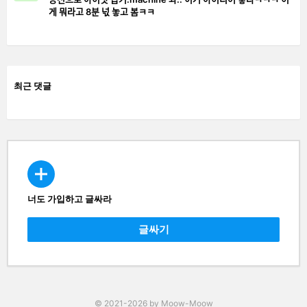
게 뭐라고 8분 넋 놓고 봄ㅋㅋ
최근 댓글
너도 가입하고 글싸라
CREATE
글싸기
© 2021-2026 by Moow-Moow