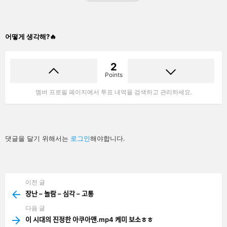
어떻게 생각해?🔥
2
Points
멤버 프로필 페이지에서 투표 내역을 검색하고 관리하세요.
답
댓글을 달기 위해서는
로그인
해야합니다.
글
남
기
기
이전 글
See
more
장난 – 놀람 – 심각 – 고통
다음 글
이 시대의 진정한 아쿠아맨.mp4 케미 보소ㅎㅎ