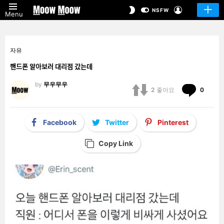
LOGIN
SWITCH
NSFW
Menu
SKIN
자유
핸드폰 알아보러 대리점 갔는데
by
무우무우
Comm
2
좋아요
0
Facebook
Twitter
Pinterest
Copy Link