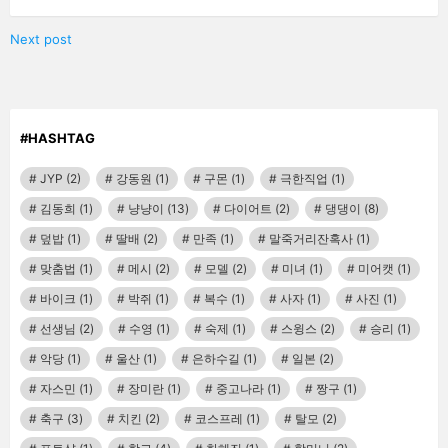
Next post
#HASHTAG
JYP
(2)
강동원
(1)
구몬
(1)
극한직업
(1)
김동희
(1)
냥냥이
(13)
다이어트
(2)
댕댕이
(8)
덮밥
(1)
딸배
(2)
만족
(1)
말죽거리잔혹사
(1)
맞춤법
(1)
메시
(2)
모델
(2)
미녀
(1)
미어캣
(1)
바이크
(1)
박쥐
(1)
복수
(1)
사자
(1)
사진
(1)
선생님
(2)
수영
(1)
숙제
(1)
스윙스
(2)
승리
(1)
악당
(1)
울산
(1)
은하수길
(1)
일본
(2)
자스민
(1)
장미란
(1)
중고나라
(1)
짱구
(1)
축구
(3)
치킨
(2)
코스프레
(1)
탈모
(2)