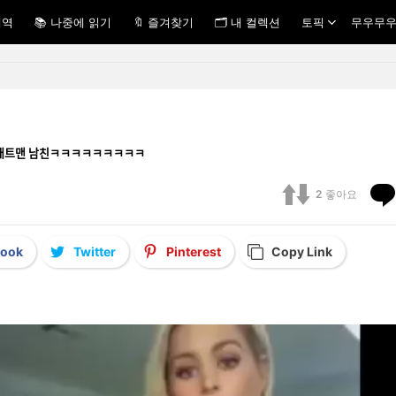
내역
📚 나중에 읽기
🔖 즐겨찾기
🗂 내 컬렉션
토픽
무우무우
ᅢ하는 배트맨 남친ㅋㅋㅋㅋㅋㅋㅋㅋㅋ
2
좋아요
book
Twitter
Pinterest
Copy Link