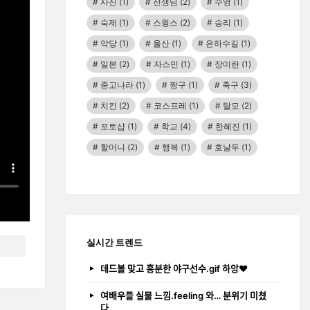
사진
(1)
선생님
(2)
수영
(1)
숙제
(1)
스윙스
(2)
승리
(1)
악당
(1)
울산
(1)
은하수길
(1)
일본
(2)
자스민
(1)
장미란
(1)
중고나라
(1)
짱구
(1)
축구
(3)
치킨
(2)
코스프레
(1)
탈모
(2)
포토샵
(1)
학교
(4)
한혜진
(1)
할머니
(2)
행복
(1)
호날두
(1)
실시간 트렌드
데드볼 맞고 흥분한 야구선수.gif 하앙❤️
여배우들 실물 느낌.feeling 와… 분위기 미쳤
다…