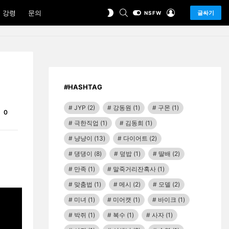
SEARCH
LOGIN
SWITCH
 강령
문의
글싸기
NSFW
SKIN
#HASHTAG
JYP
(2)
강동원
(1)
구몬
(1)
Comments
0
극한직업
(1)
김동희
(1)
냥냥이
(13)
다이어트
(2)
댕댕이
(8)
덮밥
(1)
딸배
(2)
만족
(1)
말죽거리잔혹사
(1)
맞춤법
(1)
메시
(2)
모델
(2)
미녀
(1)
미어캣
(1)
바이크
(1)
박쥐
(1)
복수
(1)
사자
(1)