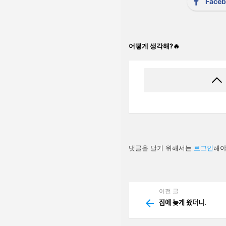
Face
어떻게 생각해?🔥
답
댓글을 달기 위해서는
로그인
해야
글
남
기
기
이전 글
See
more
집에 늦게 왔더니.