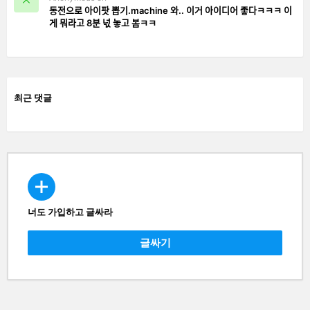
동전으로 아이팟 뽑기.machine 와.. 이거 아이디어 좋다ㅋㅋㅋ 이
게 뭐라고 8분 넋 놓고 봄ㅋㅋ
최근 댓글
너도 가입하고 글싸라
CREATE
글싸기