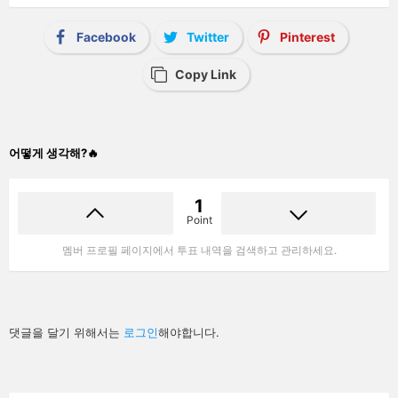
Facebook
Twitter
Pinterest
Copy Link
어떻게 생각해?🔥
1
Point
멤버 프로필 페이지에서 투표 내역을 검색하고 관리하세요.
답
댓글을 달기 위해서는
로그인
해야합니다.
글
남
기
기