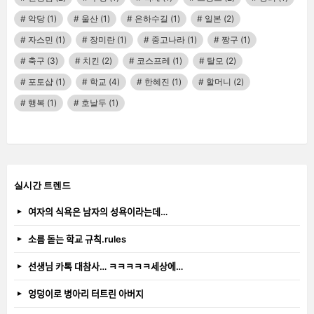
악당
(1)
울산
(1)
은하수길
(1)
일본
(2)
자스민
(1)
장미란
(1)
중고나라
(1)
짱구
(1)
축구
(3)
치킨
(2)
코스프레
(1)
탈모
(2)
포토샵
(1)
학교
(4)
한혜진
(1)
할머니
(2)
행복
(1)
호날두
(1)
실시간 트렌드
여자의 식욕은 남자의 성욕이라는데…
소름 돋는 학교 규칙.rules
선생님 카톡 대참사… ㅋㅋㅋㅋㅋ세상에…
엉덩이로 병아리 터트린 아버지