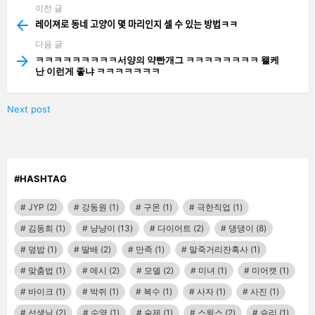
이전 글
See
more
레이져로 동네 고양이 몇 마리인지 셀 수 있는 방법ㅋㅋ
다음 글
ㅋㅋㅋㅋㅋㅋㅋㅋㅋ서양의 약빤개그 ㅋㅋㅋㅋㅋㅋㅋㅋ 왤케
난 이런게 좋냐 ㅋㅋㅋㅋㅋㅋㅋ
Next post
#HASHTAG
JYP
(2)
강동원
(1)
구몬
(1)
극한직업
(1)
김동희
(1)
냥냥이
(13)
다이어트
(2)
댕댕이
(8)
덮밥
(1)
딸배
(2)
만족
(1)
말죽거리잔혹사
(1)
맞춤법
(1)
메시
(2)
모델
(2)
미녀
(1)
미어캣
(1)
바이크
(1)
박쥐
(1)
복수
(1)
사자
(1)
사진
(1)
선생님
(2)
수영
(1)
숙제
(1)
스윙스
(2)
승리
(1)