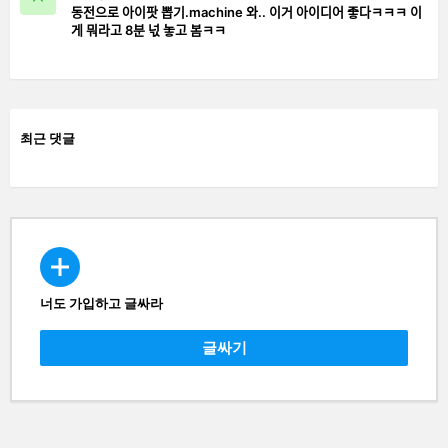
동전으로 아이팟 뽑기.machine 와.. 이거 아이디어 좋다ㅋㅋㅋ 이
게 뭐라고 8분 넋 놓고 봄ㅋㅋ
최근 댓글
너도 가입하고 글싸라
CREATE
글싸기