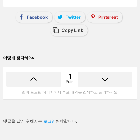
Facebook
Twitter
Pinterest
Copy Link
어떻게 생각해?🔥
1
Point
멤버 프로필 페이지에서 투표 내역을 검색하고 관리하세요.
답
댓글을 달기 위해서는
로그인
해야합니다.
글
남
기
기