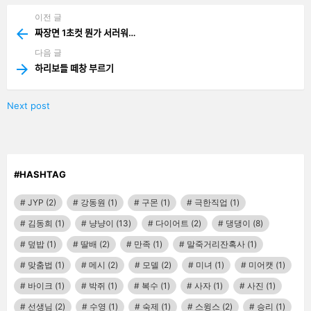
이전 글
See
more
짜장면 1초컷 뭔가 서러워…
다음 글
하리보들 떼창 부르기
Next post
#HASHTAG
JYP
(2)
강동원
(1)
구몬
(1)
극한직업
(1)
김동희
(1)
냥냥이
(13)
다이어트
(2)
댕댕이
(8)
덮밥
(1)
딸배
(2)
만족
(1)
말죽거리잔혹사
(1)
맞춤법
(1)
메시
(2)
모델
(2)
미녀
(1)
미어캣
(1)
바이크
(1)
박쥐
(1)
복수
(1)
사자
(1)
사진
(1)
선생님
(2)
수영
(1)
숙제
(1)
스윙스
(2)
승리
(1)