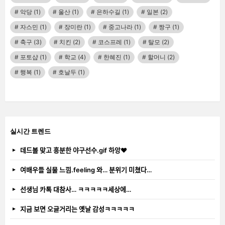
악당
(1)
울산
(1)
은하수길
(1)
일본
(2)
자스민
(1)
장미란
(1)
중고나라
(1)
짱구
(1)
축구
(3)
치킨
(2)
코스프레
(1)
탈모
(2)
포토샵
(1)
학교
(4)
한혜진
(1)
할머니
(2)
행복
(1)
호날두
(1)
실시간 트렌드
데드볼 맞고 흥분한 야구선수.gif 하앙❤️
여배우들 실물 느낌.feeling 와… 분위기 미쳤다…
선생님 카톡 대참사… ㅋㅋㅋㅋㅋ세상에…
지금 보면 오글거리는 옛날 감성ㅋㅋㅋㅋㅋ