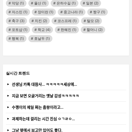
악당
(1)
울산
(1)
은하수길
(1)
일본
(2)
자스민
(1)
장미란
(1)
중고나라
(1)
짱구
(1)
축구
(3)
치킨
(2)
코스프레
(1)
탈모
(2)
포토샵
(1)
학교
(4)
한혜진
(1)
할머니
(2)
행복
(1)
호날두
(1)
실시간 트렌드
선생님 카톡 대참사… ㅋㅋㅋㅋㅋ세상에…
지금 보면 오글거리는 옛날 감성ㅋㅋㅋㅋㅋ
수깽이의 제일 쩌는 춤왕이라고…
과제하는데 걸리는 시간 진심 ㅇㄱㄹㅇ…
그냥 옆에서 보고만 있어도 좋다.