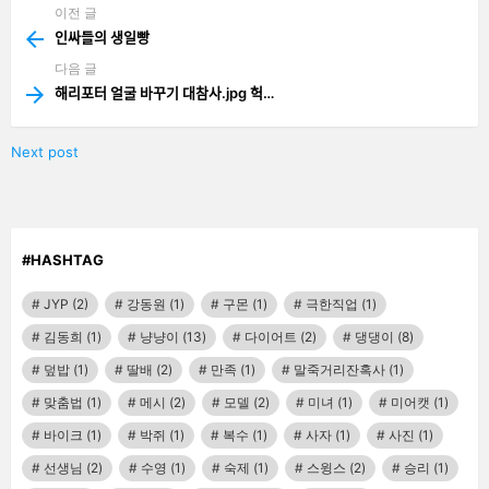
이전 글
See
more
인싸들의 생일빵
다음 글
해리포터 얼굴 바꾸기 대참사.jpg 헉…
Next post
#HASHTAG
JYP
(2)
강동원
(1)
구몬
(1)
극한직업
(1)
김동희
(1)
냥냥이
(13)
다이어트
(2)
댕댕이
(8)
덮밥
(1)
딸배
(2)
만족
(1)
말죽거리잔혹사
(1)
맞춤법
(1)
메시
(2)
모델
(2)
미녀
(1)
미어캣
(1)
바이크
(1)
박쥐
(1)
복수
(1)
사자
(1)
사진
(1)
선생님
(2)
수영
(1)
숙제
(1)
스윙스
(2)
승리
(1)