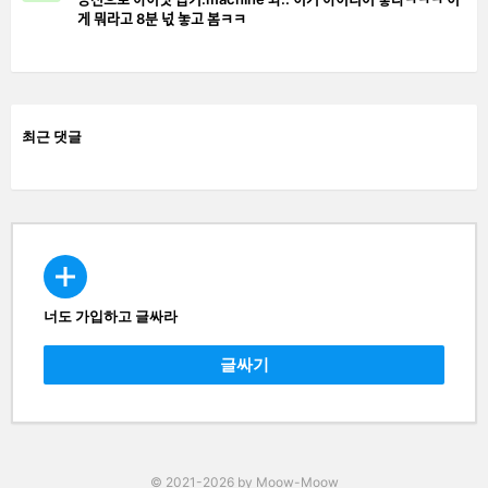
게 뭐라고 8분 넋 놓고 봄ㅋㅋ
최근 댓글
너도 가입하고 글싸라
CREATE
글싸기
© 2021-2026 by Moow-Moow