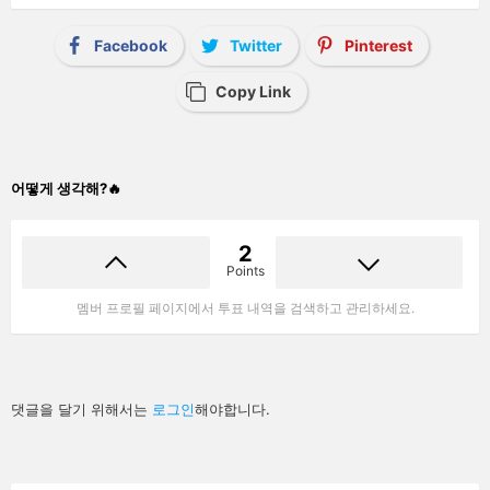
Facebook
Twitter
Pinterest
Copy Link
어떻게 생각해?🔥
2
Points
멤버 프로필 페이지에서 투표 내역을 검색하고 관리하세요.
답
댓글을 달기 위해서는
로그인
해야합니다.
글
남
기
기