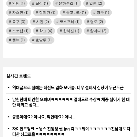
악당
(1)
울산
(1)
은하수길
(1)
일본
(2)
자스민
(1)
장미란
(1)
중고나라
(1)
짱구
(1)
축구
(3)
치킨
(2)
코스프레
(1)
탈모
(2)
포토샵
(1)
학교
(4)
한혜진
(1)
할머니
(2)
행복
(1)
호날두
(1)
실시간 트렌드
역대급으로 설레는 레전드 일화 모아봄. 너무 설레서 심장이 두근두근
남친한테 미안한 오피녀ㅋㅋㅋㅋㅋㅋ 걸레도르 수상ㅋ 체중 실어서 한 대
만 때리고 싶다…
공룡이에요? 아니요, 악언데요? 아니…
자이언트핑크 스윙스 친동생 썰.jpg 컼ㅋㅋ뭐야ㅋㅋㅋㅋㅋㅋ친남매 보다
더한 싱크로율ㅋㅋㅋㅋㅋㅋㅋㅋ