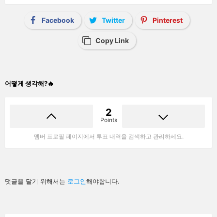
Facebook
Twitter
Pinterest
Copy Link
어떻게 생각해?🔥
2
Points
멤버 프로필 페이지에서 투표 내역을 검색하고 관리하세요.
답
댓글을 달기 위해서는
로그인
해야합니다.
글
남
기
기