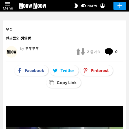
LOGIN
SWITCH
NSFW
Menu
SKIN
우정
인싸들의 생일빵
by
무우무우
Comm
2
좋아요
0
Facebook
Twitter
Pinterest
Copy Link