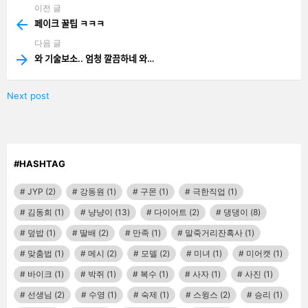
이전 글
See
more
페이크 꿀팁 ㅋㅋㅋ
다음 글
와 기술보소.. 엄청 깔끔하네 와…
Next post
#HASHTAG
JYP
(2)
강동원
(1)
구몬
(1)
극한직업
(1)
김동희
(1)
냥냥이
(13)
다이어트
(2)
댕댕이
(8)
덮밥
(1)
딸배
(2)
만족
(1)
말죽거리잔혹사
(1)
맞춤법
(1)
메시
(2)
모델
(2)
미녀
(1)
미어캣
(1)
바이크
(1)
박쥐
(1)
복수
(1)
사자
(1)
사진
(1)
선생님
(2)
수영
(1)
숙제
(1)
스윙스
(2)
승리
(1)