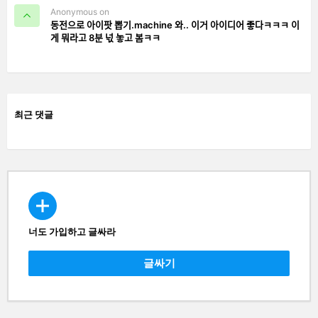
Anonymous on
동전으로 아이팟 뽑기.machine 와.. 이거 아이디어 좋다ㅋㅋㅋ 이
게 뭐라고 8분 넋 놓고 봄ㅋㅋ
최근 댓글
너도 가입하고 글싸라
CREATE
글싸기