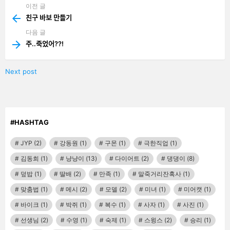
이전 글
See
more
친구 바보 만들기
다음 글
주..죽었어??!
Next post
#HASHTAG
JYP
(2)
강동원
(1)
구몬
(1)
극한직업
(1)
김동희
(1)
냥냥이
(13)
다이어트
(2)
댕댕이
(8)
덮밥
(1)
딸배
(2)
만족
(1)
말죽거리잔혹사
(1)
맞춤법
(1)
메시
(2)
모델
(2)
미녀
(1)
미어캣
(1)
바이크
(1)
박쥐
(1)
복수
(1)
사자
(1)
사진
(1)
선생님
(2)
수영
(1)
숙제
(1)
스윙스
(2)
승리
(1)