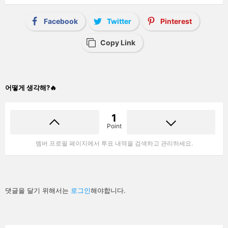
Facebook
Twitter
Pinterest
Copy Link
어떻게 생각해?🔥
1
Point
멤버 프로필 페이지에서 투표 내역을 검색하고 관리하세요.
답
댓글을 달기 위해서는
로그인
해야합니다.
글
남
기
기