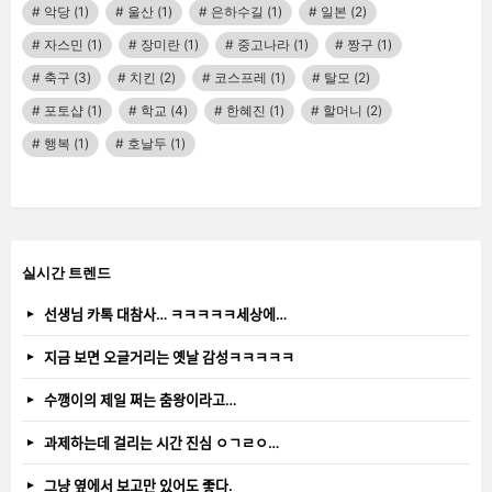
악당
(1)
울산
(1)
은하수길
(1)
일본
(2)
자스민
(1)
장미란
(1)
중고나라
(1)
짱구
(1)
축구
(3)
치킨
(2)
코스프레
(1)
탈모
(2)
포토샵
(1)
학교
(4)
한혜진
(1)
할머니
(2)
행복
(1)
호날두
(1)
실시간 트렌드
선생님 카톡 대참사… ㅋㅋㅋㅋㅋ세상에…
지금 보면 오글거리는 옛날 감성ㅋㅋㅋㅋㅋ
수깽이의 제일 쩌는 춤왕이라고…
과제하는데 걸리는 시간 진심 ㅇㄱㄹㅇ…
그냥 옆에서 보고만 있어도 좋다.