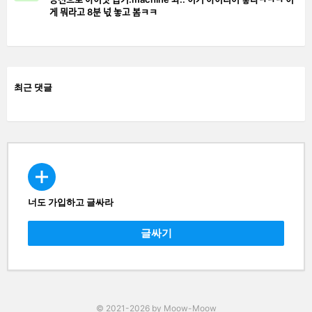
게 뭐라고 8분 넋 놓고 봄ㅋㅋ
최근 댓글
너도 가입하고 글싸라
CREATE
글싸기
© 2021-2026 by Moow-Moow