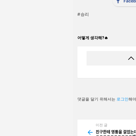
Face
승리
어떻게 생각해?🔥
답
댓글을 달기 위해서는
로그인
해야
글
남
기
기
이전 글
See
more
친구한테 영통을 걸었ᄂ