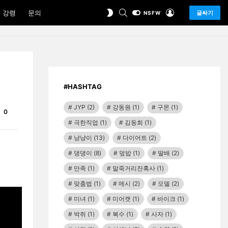
SEARCH
LOGIN
SWITCH
 강령
문의
글싸기
NSFW
SKIN
#HASHTAG
JYP
(2)
강동원
(1)
구몬
(1)
Comments
0
극한직업
(1)
김동희
(1)
냥냥이
(13)
다이어트
(2)
댕댕이
(8)
덮밥
(1)
딸배
(2)
만족
(1)
말죽거리잔혹사
(1)
맞춤법
(1)
메시
(2)
모델
(2)
미녀
(1)
미어캣
(1)
바이크
(1)
박쥐
(1)
복수
(1)
사자
(1)