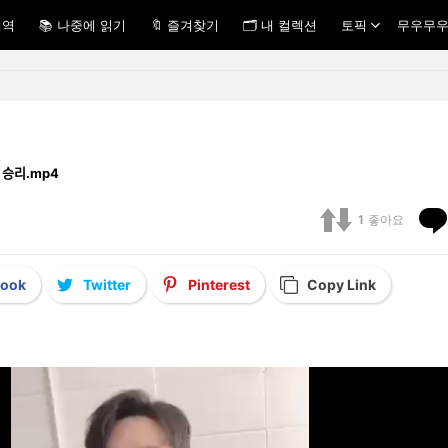
내역
📚 나중에 읽기
🔖 즐겨찾기
🗂 내 컬렉션
토픽
무우무우
ᆫ 승리.mp4
1
좋아요
book
Twitter
Pinterest
Copy Link