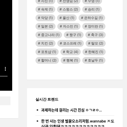
사진
(1)
선생님
(2)
수영
(1)
숙제
(1)
스윙스
(2)
승리
(1)
악당
(1)
울산
(1)
은하수길
(1)
일본
(2)
자스민
(1)
장미란
(1)
중고나라
(1)
짱구
(1)
축구
(3)
치킨
(2)
코스프레
(1)
탈모
(2)
포토샵
(1)
학교
(4)
한혜진
(1)
할머니
(2)
행복
(1)
호날두
(1)
실시간 트렌드
과제하는데 걸리는 시간 진심 ㅇㄱㄹㅇ…
한 번 사는 인생 벌꿀오소리처럼.wannabe ㅈ도
상관 안한댘ㅋㅋㅋㅋㅋㅋㅋㅋㅋㅋㅋㅋ