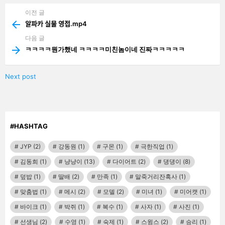
이전 글
See
more
알파카 실물 영접.mp4
다음 글
ㅋㅋㅋㅋ뭔가했네 ㅋㅋㅋㅋ미친놈이네 진짜ㅋㅋㅋㅋㅋ
Next post
#HASHTAG
JYP
(2)
강동원
(1)
구몬
(1)
극한직업
(1)
김동희
(1)
냥냥이
(13)
다이어트
(2)
댕댕이
(8)
덮밥
(1)
딸배
(2)
만족
(1)
말죽거리잔혹사
(1)
맞춤법
(1)
메시
(2)
모델
(2)
미녀
(1)
미어캣
(1)
바이크
(1)
박쥐
(1)
복수
(1)
사자
(1)
사진
(1)
선생님
(2)
수영
(1)
숙제
(1)
스윙스
(2)
승리
(1)