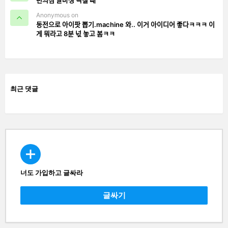
Anonymous on
동전으로 아이팟 뽑기.machine 와.. 이거 아이디어 좋다ㅋㅋㅋ 이
게 뭐라고 8분 넋 놓고 봄ㅋㅋ
최근 댓글
너도 가입하고 글싸라
CREATE
글싸기