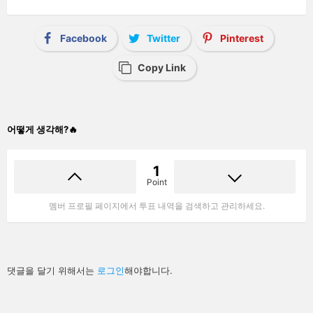
Facebook
Twitter
Pinterest
Copy Link
어떻게 생각해?🔥
1
Point
멤버 프로필 페이지에서 투표 내역을 검색하고 관리하세요.
답
댓글을 달기 위해서는
로그인
해야합니다.
글
남
기
기