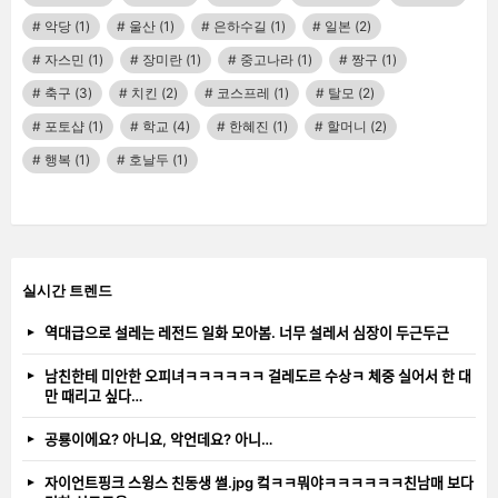
악당
(1)
울산
(1)
은하수길
(1)
일본
(2)
자스민
(1)
장미란
(1)
중고나라
(1)
짱구
(1)
축구
(3)
치킨
(2)
코스프레
(1)
탈모
(2)
포토샵
(1)
학교
(4)
한혜진
(1)
할머니
(2)
행복
(1)
호날두
(1)
실시간 트렌드
역대급으로 설레는 레전드 일화 모아봄. 너무 설레서 심장이 두근두근
남친한테 미안한 오피녀ㅋㅋㅋㅋㅋㅋ 걸레도르 수상ㅋ 체중 실어서 한 대
만 때리고 싶다…
공룡이에요? 아니요, 악언데요? 아니…
자이언트핑크 스윙스 친동생 썰.jpg 컼ㅋㅋ뭐야ㅋㅋㅋㅋㅋㅋ친남매 보다