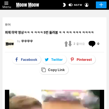
LOGIN
SWITCH
NSFW
Menu
SKIN
유머
최애 마약 영상ㅋㅋ ㅋ ㅋㅋㅋ 5번 돌려봄 ㅋ ㅋ ㅋㅋ ㅋㅋㅋ ㅋㅋㅋㅋ
by
무우무우
Comm
2
좋아요
0
Facebook
Twitter
Pinterest
Copy Link