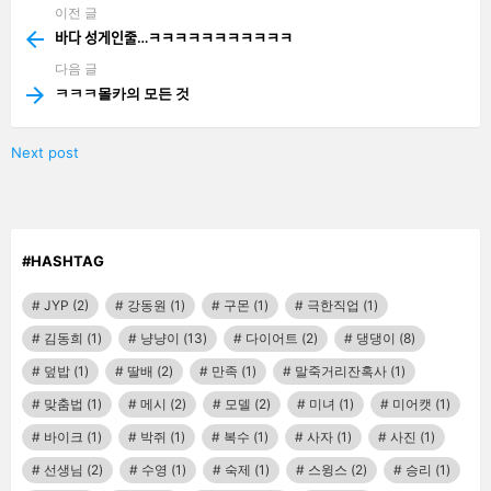
이전 글
See
more
바다 성게인줄…ㅋㅋㅋㅋㅋㅋㅋㅋㅋㅋㅋ
다음 글
ㅋㅋㅋ몰카의 모든 것
Next post
#HASHTAG
JYP
(2)
강동원
(1)
구몬
(1)
극한직업
(1)
김동희
(1)
냥냥이
(13)
다이어트
(2)
댕댕이
(8)
덮밥
(1)
딸배
(2)
만족
(1)
말죽거리잔혹사
(1)
맞춤법
(1)
메시
(2)
모델
(2)
미녀
(1)
미어캣
(1)
바이크
(1)
박쥐
(1)
복수
(1)
사자
(1)
사진
(1)
선생님
(2)
수영
(1)
숙제
(1)
스윙스
(2)
승리
(1)