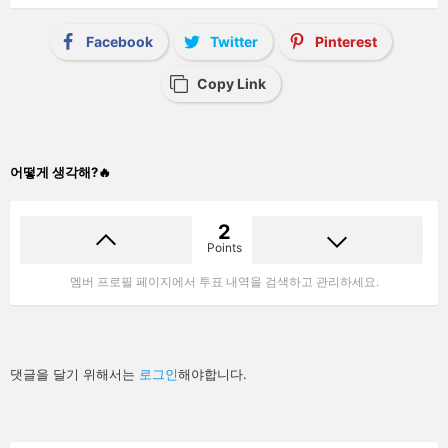
Facebook
Twitter
Pinterest
Copy Link
어떻게 생각해?🔥
2
Points
멤버 프로필 페이지에서 투표 내역을 검색하고 관리하세요.
답
댓글을 달기 위해서는
로그인
해야합니다.
글
남
기
기