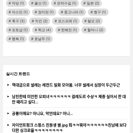
악당
(1)
울산
(1)
은하수길
(1)
일본
(2)
자스민
(1)
장미란
(1)
중고나라
(1)
짱구
(1)
축구
(3)
치킨
(2)
코스프레
(1)
탈모
(2)
포토샵
(1)
학교
(4)
한혜진
(1)
할머니
(2)
행복
(1)
호날두
(1)
실시간 트렌드
역대급으로 설레는 레전드 일화 모아봄. 너무 설레서 심장이 두근두근
남친한테 미안한 오피녀ㅋㅋㅋㅋㅋㅋ 걸레도르 수상ㅋ 체중 실어서 한 대
만 때리고 싶다…
공룡이에요? 아니요, 악언데요? 아니…
자이언트핑크 스윙스 친동생 썰.jpg 컼ㅋㅋ뭐야ㅋㅋㅋㅋㅋㅋ친남매 보다
더한 싱크로율ㅋㅋㅋㅋㅋㅋㅋㅋ