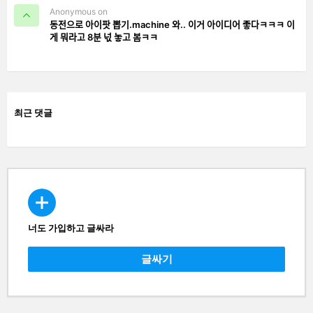
Anonymous on
동전으로 아이팟 뽑기.machine 와.. 이거 아이디어 좋다ㅋㅋㅋ 이
게 뭐라고 8분 넋 놓고 봄ㅋㅋ
최근 댓글
너도 가입하고 글싸라
CREATE
글싸기