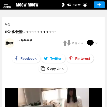
LOGIN
SWITCH
NSFW
Menu
SKIN
우정
바다 성게인줄…ㅋㅋㅋㅋㅋㅋㅋㅋㅋㅋㅋ
by
무우무우
Comm
2
좋아요
0
Facebook
Twitter
Pinterest
Copy Link