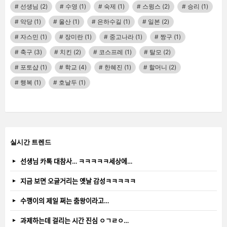
선생님
(2)
수영
(1)
숙제
(1)
스윙스
(2)
승리
(1)
악당
(1)
울산
(1)
은하수길
(1)
일본
(2)
자스민
(1)
장미란
(1)
중고나라
(1)
짱구
(1)
축구
(3)
치킨
(2)
코스프레
(1)
탈모
(2)
포토샵
(1)
학교
(4)
한혜진
(1)
할머니
(2)
행복
(1)
호날두
(1)
실시간 트렌드
선생님 카톡 대참사… ㅋㅋㅋㅋㅋ세상에…
지금 보면 오글거리는 옛날 감성ㅋㅋㅋㅋㅋ
수깽이의 제일 쩌는 춤왕이라고…
과제하는데 걸리는 시간 진심 ㅇㄱㄹㅇ…