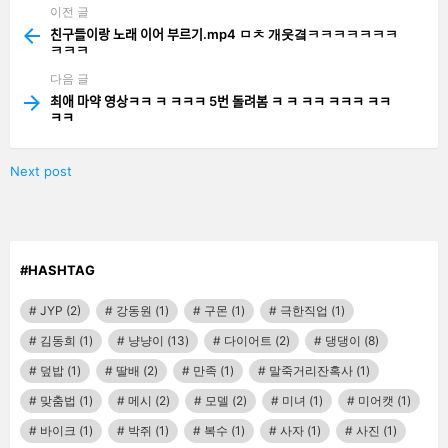
이전 글
See
more
친구들이랑 노래 이어 부르기.mp4 ㅁㅊ 개웃곀ㅋㅋㅋㅋㅋㅋㅋ
ㅋㅋㅋ
다음 글
최애 마약 영상ㅋㅋ ㅋ ㅋㅋㅋ 5번 돌려봄 ㅋ ㅋ ㅋㅋ ㅋㅋㅋ ㅋㅋ
ㅋㅋ
Next post
#HASHTAG
JYP
(2)
강동원
(1)
구몬
(1)
극한직업
(1)
김동희
(1)
냥냥이
(13)
다이어트
(2)
댕댕이
(8)
덮밥
(1)
딸배
(2)
만족
(1)
말죽거리잔혹사
(1)
맞춤법
(1)
메시
(2)
모델
(2)
미녀
(1)
미어캣
(1)
바이크
(1)
박쥐
(1)
복수
(1)
사자
(1)
사진
(1)