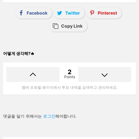
Facebook
Twitter
Pinterest
Copy Link
어떻게 생각해?🔥
2
Points
멤버 프로필 페이지에서 투표 내역을 검색하고 관리하세요.
답
댓글을 달기 위해서는
로그인
해야합니다.
글
남
기
기