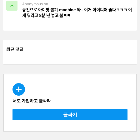
Anonymous on
동전으로 아이팟 뽑기.machine 와.. 이거 아이디어 좋다ㅋㅋㅋ 이
게 뭐라고 8분 넋 놓고 봄ㅋㅋ
최근 댓글
너도 가입하고 글싸라
CREATE
글싸기