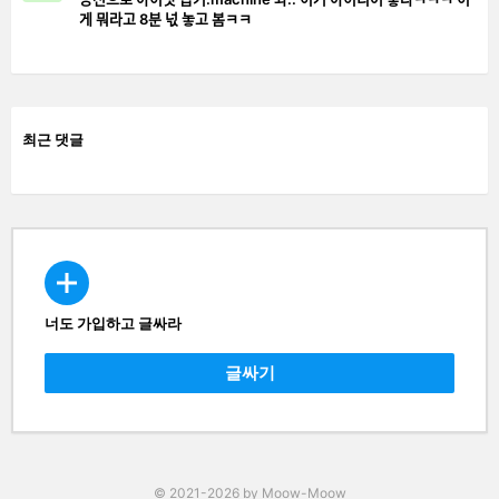
게 뭐라고 8분 넋 놓고 봄ㅋㅋ
최근 댓글
너도 가입하고 글싸라
CREATE
글싸기
© 2021-2026 by Moow-Moow