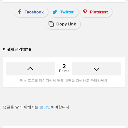
Facebook
Twitter
Pinterest
Copy Link
어떻게 생각해?🔥
2
Points
멤버 프로필 페이지에서 투표 내역을 검색하고 관리하세요.
답
댓글을 달기 위해서는
로그인
해야합니다.
글
남
기
기