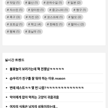
악당
(1)
울산
(1)
은하수길
(1)
일본
(2)
자스민
(1)
장미란
(1)
중고나라
(1)
짱구
(1)
축구
(3)
치킨
(2)
코스프레
(1)
탈모
(2)
포토샵
(1)
학교
(4)
한혜진
(1)
할머니
(2)
행복
(1)
호날두
(1)
실시간 트렌드
불꽃놀이 보러가는데 핵 전쟁남ㅋㅋㅋㅋㅋ
@우리가 친구를 잘 둬야 하는 이유.reason
변태 테스트ㅋㅋ 몇 번 나옴?ㅋㅋㅋㅋㅋㅋㅋㅋㅋㅋㅋㅋㅋ
악어에게 잡아 먹히는 고양이 귀욤귀욤
여자의 식욕은 남자의 성욕이라는데…