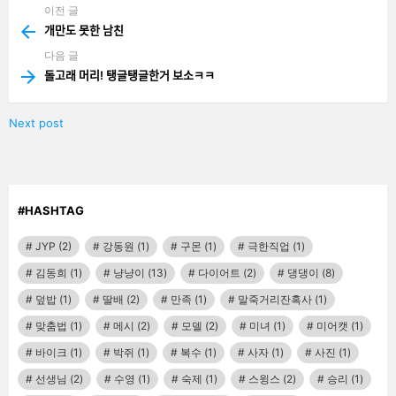
이전 글
See
more
개만도 못한 남친
다음 글
돌고래 머리! 탱글탱글한거 보소ㅋㅋ
Next post
#HASHTAG
JYP
(2)
강동원
(1)
구몬
(1)
극한직업
(1)
김동희
(1)
냥냥이
(13)
다이어트
(2)
댕댕이
(8)
덮밥
(1)
딸배
(2)
만족
(1)
말죽거리잔혹사
(1)
맞춤법
(1)
메시
(2)
모델
(2)
미녀
(1)
미어캣
(1)
바이크
(1)
박쥐
(1)
복수
(1)
사자
(1)
사진
(1)
선생님
(2)
수영
(1)
숙제
(1)
스윙스
(2)
승리
(1)