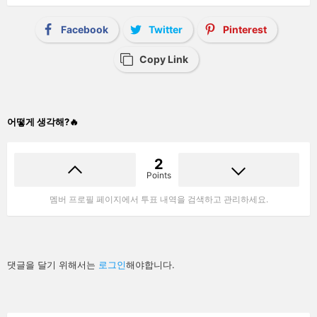
Facebook
Twitter
Pinterest
Copy Link
어떻게 생각해?🔥
2
Points
멤버 프로필 페이지에서 투표 내역을 검색하고 관리하세요.
답
댓글을 달기 위해서는
로그인
해야합니다.
글
남
기
기