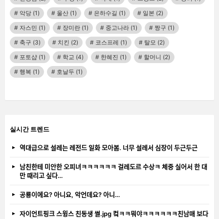
악당
(1)
울산
(1)
은하수길
(1)
일본
(2)
자스민
(1)
장미란
(1)
중고나라
(1)
짱구
(1)
축구
(3)
치킨
(2)
코스프레
(1)
탈모
(2)
포토샵
(1)
학교
(4)
한혜진
(1)
할머니
(2)
행복
(1)
호날두
(1)
실시간 트렌드
역대급으로 설레는 레전드 일화 모아봄. 너무 설레서 심장이 두근두근
남친한테 미안한 오피녀ㅋㅋㅋㅋㅋㅋ 걸레도르 수상ㅋ 체중 실어서 한 대
만 때리고 싶다…
공룡이에요? 아니요, 악언데요? 아니…
자이언트핑크 스윙스 친동생 썰.jpg 컼ㅋㅋ뭐야ㅋㅋㅋㅋㅋㅋ친남매 보다