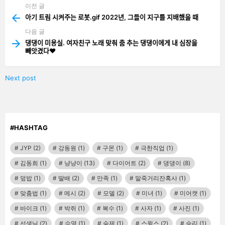
이전 글
See
more
아기 트림 시켜주는 로봇.gif 2022년, 그들이 지구를 지배했을 때
다음 글
댕댕이 미용실. 여자친구 노래 맞춰 춤 추는 댕댕이에게 내 심장을
빼앗겼다♥
Next post
#HASHTAG
JYP
(2)
강동원
(1)
구몬
(1)
극한직업
(1)
김동희
(1)
냥냥이
(13)
다이어트
(2)
댕댕이
(8)
덮밥
(1)
딸배
(2)
만족
(1)
말죽거리잔혹사
(1)
맞춤법
(1)
메시
(2)
모델
(2)
미녀
(1)
미어캣
(1)
바이크
(1)
박쥐
(1)
복수
(1)
사자
(1)
사진
(1)
선생님
(2)
수영
(1)
숙제
(1)
스윙스
(2)
승리
(1)