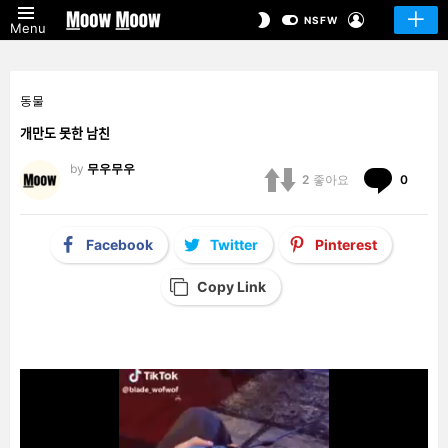
LOGIN
SWITCH
NSFW
Menu
SKIN
동물
개만도 못한 남친
by
무우무우
Comm
2
좋아요
0
Facebook
Twitter
Pinterest
Copy Link