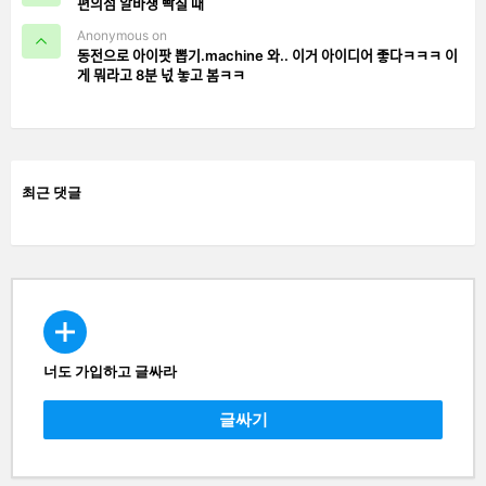
편의점 알바생 빡칠 때
Anonymous on
동전으로 아이팟 뽑기.machine 와.. 이거 아이디어 좋다ㅋㅋㅋ 이
게 뭐라고 8분 넋 놓고 봄ㅋㅋ
최근 댓글
너도 가입하고 글싸라
CREATE
글싸기