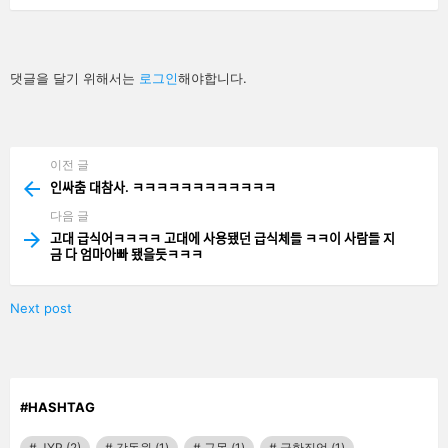
답
댓글을 달기 위해서는
로그인
해야합니다.
글
남
기
기
이전 글
See
more
인싸춤 대참사. ㅋㅋㅋㅋㅋㅋㅋㅋㅋㅋㅋㅋ
다음 글
고대 급식어ㅋㅋㅋㅋ 고대에 사용됐던 급식체들 ㅋㅋ이 사람들 지
금 다 엄마아빠 됐을듯ㅋㅋㅋ
Next post
#HASHTAG
JYP
(2)
강동원
(1)
구몬
(1)
극한직업
(1)