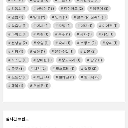
김동희
(1)
냥냥이
(13)
다이어트
(2)
댕댕이
(8)
덮밥
(1)
딸배
(2)
만족
(1)
말죽거리잔혹사
(1)
맞춤법
(1)
메시
(2)
모델
(2)
미녀
(1)
미어캣
(1)
바이크
(1)
박쥐
(1)
복수
(1)
사자
(1)
사진
(1)
선생님
(2)
수영
(1)
숙제
(1)
스윙스
(2)
승리
(1)
악당
(1)
울산
(1)
은하수길
(1)
일본
(2)
자스민
(1)
장미란
(1)
중고나라
(1)
짱구
(1)
축구
(3)
치킨
(2)
코스프레
(1)
탈모
(2)
포토샵
(1)
학교
(4)
한혜진
(1)
할머니
(2)
행복
(1)
호날두
(1)
실시간 트렌드