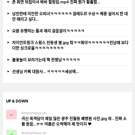
폰 화면 뒤집어서 봐바 힐링임.mp4 진짜 뭔가 황홀함…
남친한테 미안한 오피녀ㅋㅋㅋㅋㅋㅋ 걸레도르 수상ㅋ 체중 실어서 한 대
만 때리고 싶다…
요즘 유행하는 톰과 제리 걸음걸이ㅋㅋㅋㅋㅋ
자이언트핑크 스윙스 친동생 썰.jpg 컼ㅋㅋ뭐야ㅋㅋㅋㅋㅋㅋ친남매 보다
더한 싱크로율ㅋㅋㅋㅋㅋㅋㅋㅋ
불꽃놀이 보러가는데 핵 전쟁남ㅋㅋㅋㅋㅋ
선생님 카톡 대참사… ㅋㅋㅋㅋㅋ세상에…
UP & DOWN
Anonymous on
귀신 목격담이 제일 많은 광주 진월동 폐병원 사진.jpg 와.. 진짜 소
름 돋음…ㅠㅠ 여름은 오싹해야 제 맛이지 ❤️
Anonymous on