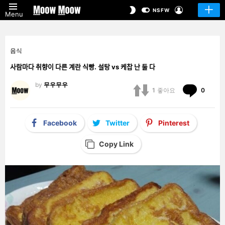
LOGIN
SWITCH
NSFW
Menu
SKIN
음식
사람마다 취향이 다른 계란 식빵. 설탕 vs 케찹 난 둘 다
by
무우무우
Comm
1
좋아요
0
Facebook
Twitter
Pinterest
Copy Link