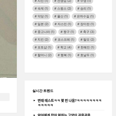
사진
(1)
선생님
(2)
수영
(1)
숙제
(1)
스윙스
(2)
승리
(1)
악당
(1)
울산
(1)
은하수길
(1)
일본
(2)
자스민
(1)
장미란
(1)
중고나라
(1)
짱구
(1)
축구
(3)
치킨
(2)
코스프레
(1)
탈모
(2)
포토샵
(1)
학교
(4)
한혜진
(1)
할머니
(2)
행복
(1)
호날두
(1)
실시간 트렌드
변태 테스트ㅋㅋ 몇 번 나옴?ㅋㅋㅋㅋㅋㅋㅋㅋ
ㅋㅋㅋㅋㅋ
악어에게 잡아 먹히는 고양이 귀욤귀욤