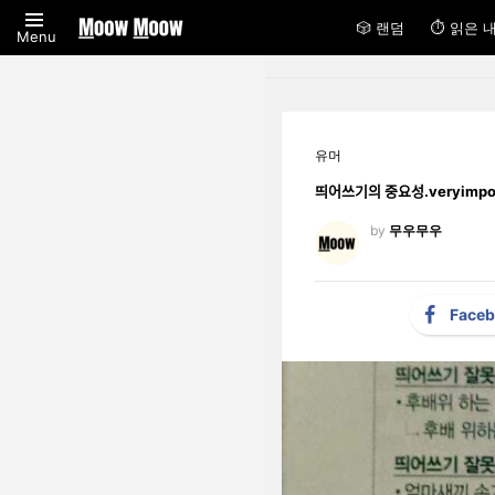
🎲 랜덤
⏱ 읽은 
Menu
유머
띄어쓰기의 중요성.veryimp
by
무우무우
Face