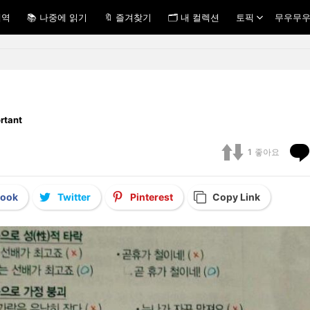
내역
📚 나중에 읽기
🔖 즐겨찾기
🗂 내 컬렉션
토픽
무우무우
ortant
1
좋아요
book
Twitter
Pinterest
Copy Link