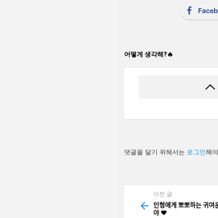
Face
어떻게 생각해?🔥
답
댓글을 달기 위해서는
로그인
해야
글
남
기
기
이전 글
See
more
인형에게 뽀뽀하는 귀여
야 ❤️