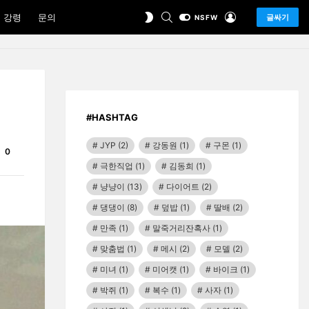
SEARCH
LOGIN
SWITCH
 강령
문의
글싸기
NSFW
SKIN
#HASHTAG
JYP
(2)
강동원
(1)
구몬
(1)
Comments
0
극한직업
(1)
김동희
(1)
냥냥이
(13)
다이어트
(2)
댕댕이
(8)
덮밥
(1)
딸배
(2)
만족
(1)
말죽거리잔혹사
(1)
맞춤법
(1)
메시
(2)
모델
(2)
미녀
(1)
미어캣
(1)
바이크
(1)
박쥐
(1)
복수
(1)
사자
(1)