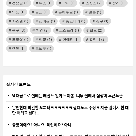
선생님
(2)
수영
(1)
숙제
(1)
스윙스
(2)
승리
(1)
악당
(1)
울산
(1)
은하수길
(1)
일본
(2)
자스민
(1)
장미란
(1)
중고나라
(1)
짱구
(1)
축구
(3)
치킨
(2)
코스프레
(1)
탈모
(2)
포토샵
(1)
학교
(4)
한혜진
(1)
할머니
(2)
행복
(1)
호날두
(1)
실시간 트렌드
역대급으로 설레는 레전드 일화 모아봄. 너무 설레서 심장이 두근두근
남친한테 미안한 오피녀ㅋㅋㅋㅋㅋㅋ 걸레도르 수상ㅋ 체중 실어서 한 대
만 때리고 싶다…
공룡이에요? 아니요, 악언데요? 아니…