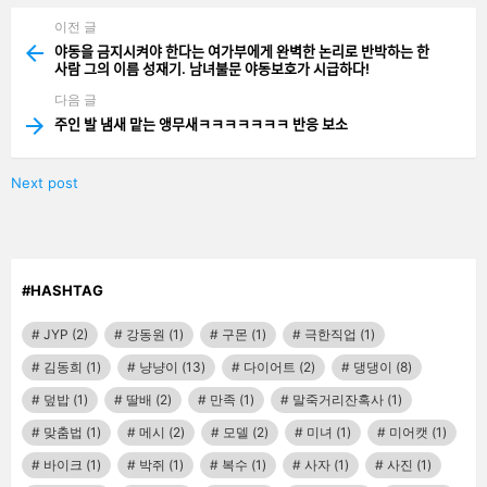
이전 글
See
more
야동을 금지시켜야 한다는 여가부에게 완벽한 논리로 반박하는 한
사람 그의 이름 성재기. 남녀불문 야동보호가 시급하다!
다음 글
주인 발 냄새 맡는 앵무새ㅋㅋㅋㅋㅋㅋㅋ 반응 보소
Next post
#HASHTAG
JYP
(2)
강동원
(1)
구몬
(1)
극한직업
(1)
김동희
(1)
냥냥이
(13)
다이어트
(2)
댕댕이
(8)
덮밥
(1)
딸배
(2)
만족
(1)
말죽거리잔혹사
(1)
맞춤법
(1)
메시
(2)
모델
(2)
미녀
(1)
미어캣
(1)
바이크
(1)
박쥐
(1)
복수
(1)
사자
(1)
사진
(1)