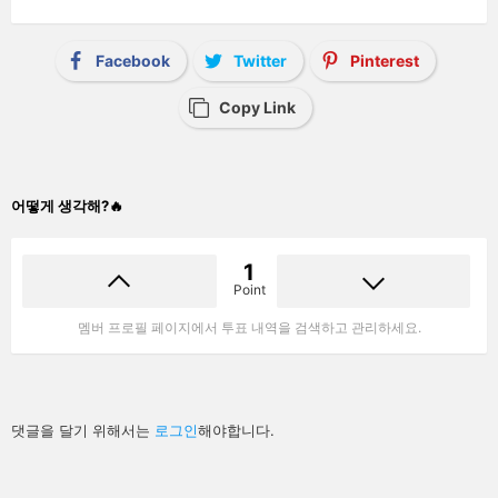
Facebook
Twitter
Pinterest
Copy Link
어떻게 생각해?🔥
1
Point
멤버 프로필 페이지에서 투표 내역을 검색하고 관리하세요.
답
댓글을 달기 위해서는
로그인
해야합니다.
글
남
기
기