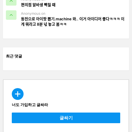
편의점 알바생 빡칠 때
Anonymous on
동전으로 아이팟 뽑기.machine 와.. 이거 아이디어 좋다ㅋㅋㅋ 이
게 뭐라고 8분 넋 놓고 봄ㅋㅋ
최근 댓글
너도 가입하고 글싸라
CREATE
글싸기