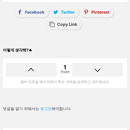
Facebook
Twitter
Pinterest
Copy Link
어떻게 생각해?🔥
1
Point
멤버 프로필 페이지에서 투표 내역을 검색하고 관리하세요.
답
댓글을 달기 위해서는
로그인
해야합니다.
글
남
기
기