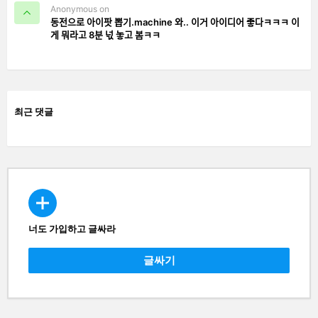
Anonymous on
동전으로 아이팟 뽑기.machine 와.. 이거 아이디어 좋다ㅋㅋㅋ 이
게 뭐라고 8분 넋 놓고 봄ㅋㅋ
최근 댓글
너도 가입하고 글싸라
CREATE
글싸기