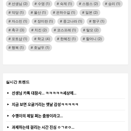
선생님
(2)
수영
(1)
숙제
(1)
스윙스
(2)
승리
(1)
악당
(1)
울산
(1)
은하수길
(1)
일본
(2)
자스민
(1)
장미란
(1)
중고나라
(1)
짱구
(1)
축구
(3)
치킨
(2)
코스프레
(1)
탈모
(2)
포토샵
(1)
학교
(4)
한혜진
(1)
할머니
(2)
행복
(1)
호날두
(1)
실시간 트렌드
선생님 카톡 대참사… ㅋㅋㅋㅋㅋ세상에…
지금 보면 오글거리는 옛날 감성ㅋㅋㅋㅋㅋ
수깽이의 제일 쩌는 춤왕이라고…
과제하는데 걸리는 시간 진심 ㅇㄱㄹㅇ…