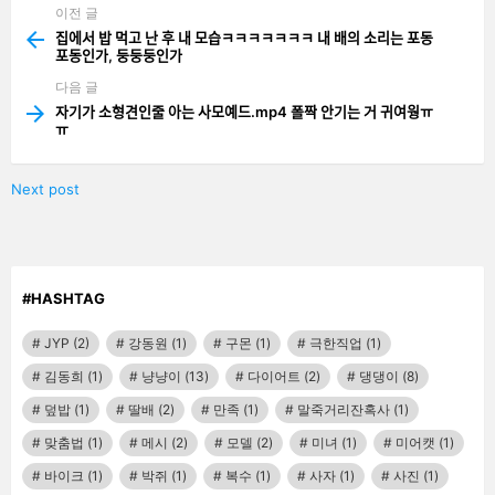
이전 글
See
more
집에서 밥 먹고 난 후 내 모습ㅋㅋㅋㅋㅋㅋㅋ 내 배의 소리는 포동
포동인가, 둥둥둥인가
다음 글
자기가 소형견인줄 아는 사모예드.mp4 폴짝 안기는 거 귀여웡ㅠ
ㅠ
Next post
#HASHTAG
JYP
(2)
강동원
(1)
구몬
(1)
극한직업
(1)
김동희
(1)
냥냥이
(13)
다이어트
(2)
댕댕이
(8)
덮밥
(1)
딸배
(2)
만족
(1)
말죽거리잔혹사
(1)
맞춤법
(1)
메시
(2)
모델
(2)
미녀
(1)
미어캣
(1)
바이크
(1)
박쥐
(1)
복수
(1)
사자
(1)
사진
(1)