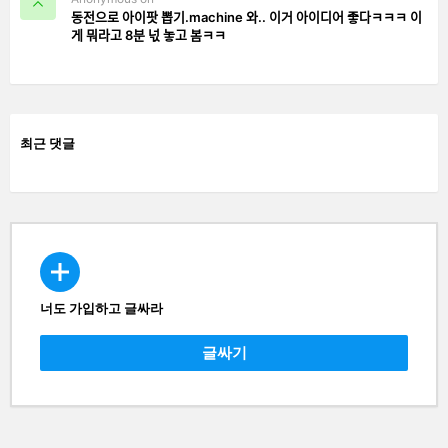
동전으로 아이팟 뽑기.machine 와.. 이거 아이디어 좋다ㅋㅋㅋ 이
게 뭐라고 8분 넋 놓고 봄ㅋㅋ
최근 댓글
너도 가입하고 글싸라
CREATE
글싸기