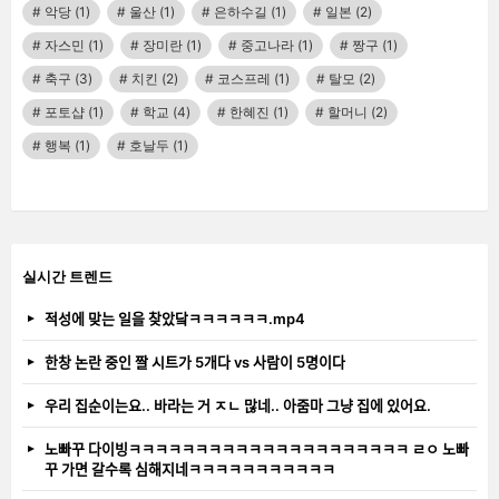
악당
(1)
울산
(1)
은하수길
(1)
일본
(2)
자스민
(1)
장미란
(1)
중고나라
(1)
짱구
(1)
축구
(3)
치킨
(2)
코스프레
(1)
탈모
(2)
포토샵
(1)
학교
(4)
한혜진
(1)
할머니
(2)
행복
(1)
호날두
(1)
실시간 트렌드
적성에 맞는 일을 찾았닼ㅋㅋㅋㅋㅋㅋ.mp4
한창 논란 중인 짤 시트가 5개다 vs 사람이 5명이다
우리 집순이는요.. 바라는 거 ㅈㄴ 많네.. 아줌마 그냥 집에 있어요.
노빠꾸 다이빙ㅋㅋㅋㅋㅋㅋㅋㅋㅋㅋㅋㅋㅋㅋㅋㅋㅋㅋㅋㅋㅋ ㄹㅇ 노빠
꾸 가면 갈수록 심해지네ㅋㅋㅋㅋㅋㅋㅋㅋㅋㅋㅋ