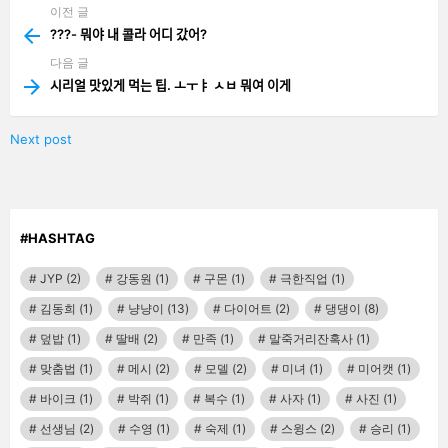
이전 글
See
more
???- 뭐야 내 콜라 어디 갔어?
다음 글
시리얼 맛있게 먹는 팁. ㅗㅜㅑ ㅅㅂ 뭐여 이게
Next post
#HASHTAG
JYP
(2)
강동원
(1)
구몬
(1)
극한직업
(1)
김동희
(1)
냥냥이
(13)
다이어트
(2)
댕댕이
(8)
덮밥
(1)
딸배
(2)
만족
(1)
말죽거리잔혹사
(1)
맞춤법
(1)
메시
(2)
모델
(2)
미녀
(1)
미어캣
(1)
바이크
(1)
박쥐
(1)
복수
(1)
사자
(1)
사진
(1)
선생님
(2)
수영
(1)
숙제
(1)
스윙스
(2)
승리
(1)