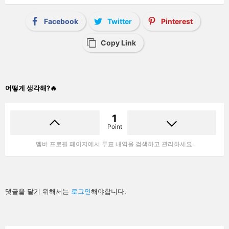
Facebook
Twitter
Pinterest
Copy Link
어떻게 생각해?🔥
1
Point
멤버 프로필 페이지에서 투표 내역을 검색하고 관리하세요.
답
댓글을 달기 위해서는
로그인
해야합니다.
글
남
기
기