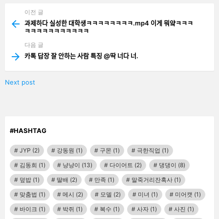
이전 글
See
more
과제하다 실성한 대학생ㅋㅋㅋㅋㅋㅋㅋㅋ.mp4 이게 뭐얔ㅋㅋㅋ
ㅋㅋㅋㅋㅋㅋㅋㅋㅋㅋㅋ
다음 글
카톡 답장 잘 안하는 사람 특징 @딱 너다 너.
Next post
#HASHTAG
JYP
(2)
강동원
(1)
구몬
(1)
극한직업
(1)
김동희
(1)
냥냥이
(13)
다이어트
(2)
댕댕이
(8)
덮밥
(1)
딸배
(2)
만족
(1)
말죽거리잔혹사
(1)
맞춤법
(1)
메시
(2)
모델
(2)
미녀
(1)
미어캣
(1)
바이크
(1)
박쥐
(1)
복수
(1)
사자
(1)
사진
(1)