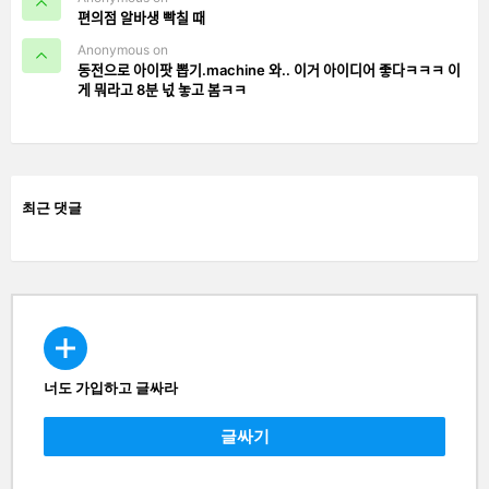
편의점 알바생 빡칠 때
Anonymous on
동전으로 아이팟 뽑기.machine 와.. 이거 아이디어 좋다ㅋㅋㅋ 이
게 뭐라고 8분 넋 놓고 봄ㅋㅋ
최근 댓글
너도 가입하고 글싸라
CREATE
글싸기