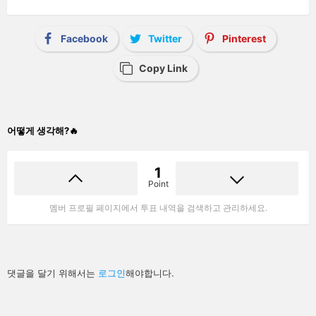
Facebook
Twitter
Pinterest
Copy Link
어떻게 생각해?🔥
1
Point
멤버 프로필 페이지에서 투표 내역을 검색하고 관리하세요.
답
댓글을 달기 위해서는
로그인
해야합니다.
글
남
기
기