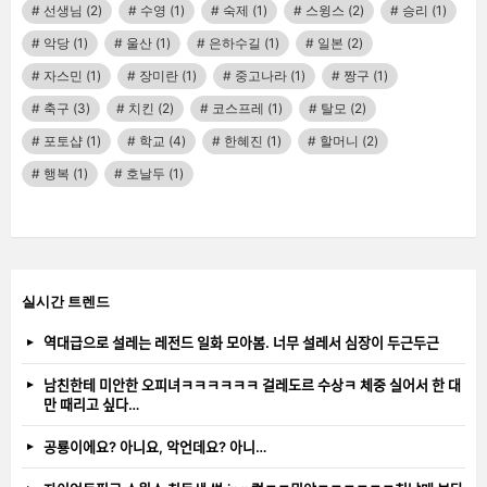
선생님
(2)
수영
(1)
숙제
(1)
스윙스
(2)
승리
(1)
악당
(1)
울산
(1)
은하수길
(1)
일본
(2)
자스민
(1)
장미란
(1)
중고나라
(1)
짱구
(1)
축구
(3)
치킨
(2)
코스프레
(1)
탈모
(2)
포토샵
(1)
학교
(4)
한혜진
(1)
할머니
(2)
행복
(1)
호날두
(1)
실시간 트렌드
역대급으로 설레는 레전드 일화 모아봄. 너무 설레서 심장이 두근두근
남친한테 미안한 오피녀ㅋㅋㅋㅋㅋㅋ 걸레도르 수상ㅋ 체중 실어서 한 대
만 때리고 싶다…
공룡이에요? 아니요, 악언데요? 아니…