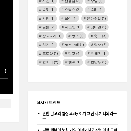
사진
(1)
선생님
(2)
수영
(1)
숙제
(1)
스윙스
(2)
승리
(1)
악당
(1)
울산
(1)
은하수길
(1)
일본
(2)
자스민
(1)
장미란
(1)
중고나라
(1)
짱구
(1)
축구
(3)
치킨
(2)
코스프레
(1)
탈모
(2)
포토샵
(1)
학교
(4)
한혜진
(1)
할머니
(2)
행복
(1)
호날두
(1)
실시간 트렌드
흔한 남고의 일상.daily 이거 그린 새끼 나와라ㅡ
ㅡ
님들 떡볶이 눈치 게임 아셈? 친구 4명 이상 모여