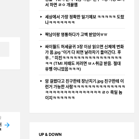
서 하면 ㄹㅇ 개꿀잼
세상에서 가장 정확한 일기예보 ㅋㅋㅋㅋㅋ 도랐
나ㅋㅋㅋㅋㅋㅋㅋ
짝남이랑 영통하다가 고백 받았어ㅠㅠ
싸이월드 허세글귀 3장 이상 읽으면 신체에 변화
가 옴.jpg "이거 다 피면 날라차기 들어간다. 후
우.. " 미친ㅋㅋㅋㅋㅋㅋㅋㅋㅋㅋㅋㅋㅋㅋㅋㅋ
ㅋㅋ (TMI 저때도 저러면 ㅂㅅ취급 받음. 절대
유행 아니었음ㅋㅋㅋ)
암 걸렸다고 친구한테 장난치기.jpg 친구한테 이
런거 가능한 사람ㅋㅋㅋㅋㅋㅋㅋㅋㅋㅋㅋㅋㅋㅋ
ㅋㅋㅋㅋㅋㅋㅋㅋㅋㅋㅋㅋㅋㅋㅋ ㄹㅇ 죽일 놈
이지ㅋㅋㅋㅋㅋㅋ
글
어
ㅋ
UP & DOWN