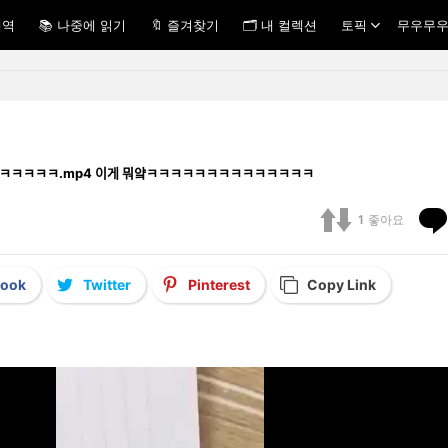
내역
📚 나중에 읽기
🔖 즐겨찾기
🗂 내 컬렉션
토픽
무우무우
학생ㅋㅋㅋㅋㅋㅋㅋㅋ.mp4 이게 뭐얔ㅋㅋㅋㅋㅋㅋㅋㅋㅋㅋㅋㅋㅋㅋ
1
좋아요
book
Twitter
Pinterest
Copy Link