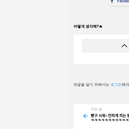
Face
어떻게 생각해?🔥
답
댓글을 달기 위해서는
로그인
해야
글
남
기
기
이전 글
See
more
빵구 시워~언하게 ᄁ
ㅋㅋㅋㅋㅋㅋㅋㅋㅋㅋㅋ