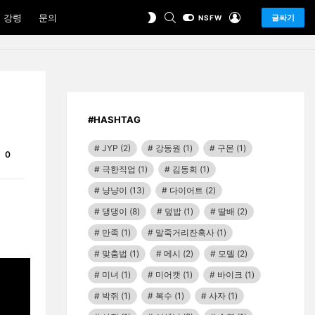
SEARCH
LOGIN
SWITCH
 강령
문의
글싸기
NSFW
SKIN
#HASHTAG
JYP
(2)
강동원
(1)
구몬
(1)
Comments
0
극한직업
(1)
김동희
(1)
냥냥이
(13)
다이어트
(2)
댕댕이
(8)
덮밥
(1)
딸배
(2)
만족
(1)
말죽거리잔혹사
(1)
맞춤법
(1)
메시
(2)
모델
(2)
미녀
(1)
미어캣
(1)
바이크
(1)
박쥐
(1)
복수
(1)
사자
(1)