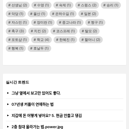
선생님
(2)
수영
(1)
숙제
(1)
스윙스
(2)
승리
(1)
악당
(1)
울산
(1)
은하수길
(1)
일본
(2)
자스민
(1)
장미란
(1)
중고나라
(1)
짱구
(1)
축구
(3)
치킨
(2)
코스프레
(1)
탈모
(2)
포토샵
(1)
학교
(4)
한혜진
(1)
할머니
(2)
행복
(1)
호날두
(1)
실시간 트렌드
그냥 옆에서 보고만 있어도 좋다.
07년생 커플이 연애하는 법
지갑에 돈 어떻게 넣어요? 5. 현금 안들고 댕김
2층 침대 올라가는 법.power.jpg