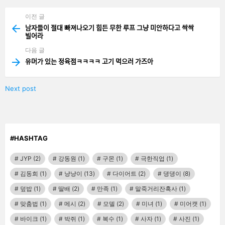
기
이전 글
See
more
남자들이 절대 빠져나오기 힘든 무한 루프 그냥 미안하다고 싹싹
빌어라
다음 글
유머가 있는 정육점ㅋㅋㅋㅋ 고기 먹으러 가즈아
Next post
#HASHTAG
JYP
(2)
강동원
(1)
구몬
(1)
극한직업
(1)
김동희
(1)
냥냥이
(13)
다이어트
(2)
댕댕이
(8)
덮밥
(1)
딸배
(2)
만족
(1)
말죽거리잔혹사
(1)
맞춤법
(1)
메시
(2)
모델
(2)
미녀
(1)
미어캣
(1)
바이크
(1)
박쥐
(1)
복수
(1)
사자
(1)
사진
(1)