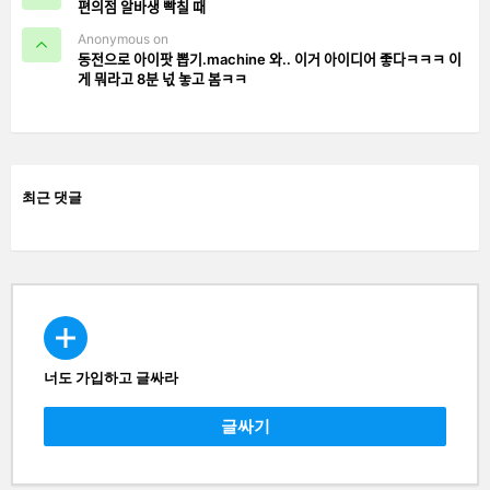
편의점 알바생 빡칠 때
Anonymous on
동전으로 아이팟 뽑기.machine 와.. 이거 아이디어 좋다ㅋㅋㅋ 이
게 뭐라고 8분 넋 놓고 봄ㅋㅋ
최근 댓글
너도 가입하고 글싸라
CREATE
글싸기