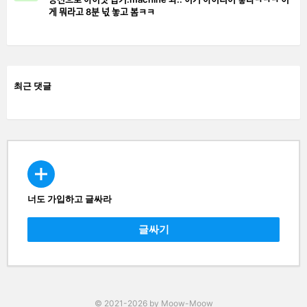
게 뭐라고 8분 넋 놓고 봄ㅋㅋ
최근 댓글
너도 가입하고 글싸라
CREATE
글싸기
© 2021-2026 by Moow-Moow