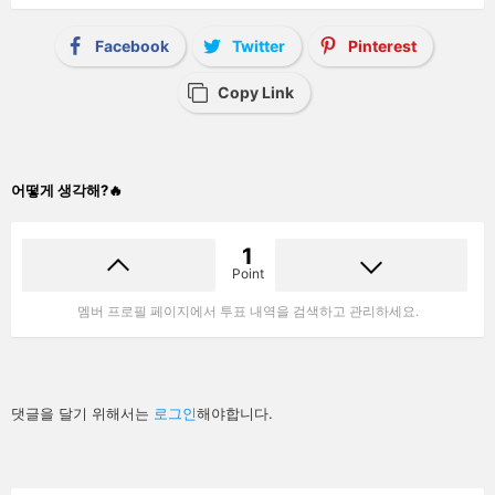
Facebook
Twitter
Pinterest
Copy Link
어떻게 생각해?🔥
1
Point
멤버 프로필 페이지에서 투표 내역을 검색하고 관리하세요.
답
댓글을 달기 위해서는
로그인
해야합니다.
글
남
기
기