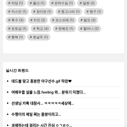
악당
(1)
울산
(1)
은하수길
(1)
일본
(2)
자스민
(1)
장미란
(1)
중고나라
(1)
짱구
(1)
축구
(3)
치킨
(2)
코스프레
(1)
탈모
(2)
포토샵
(1)
학교
(4)
한혜진
(1)
할머니
(2)
행복
(1)
호날두
(1)
실시간 트렌드
데드볼 맞고 흥분한 야구선수.gif 하앙❤️
여배우들 실물 느낌.feeling 와… 분위기 미쳤다…
선생님 카톡 대참사… ㅋㅋㅋㅋㅋ세상에…
수깽이의 제일 쩌는 춤왕이라고…
과제하는데 걸리는 시간 진심 ㅇㄱㄹㅇ…