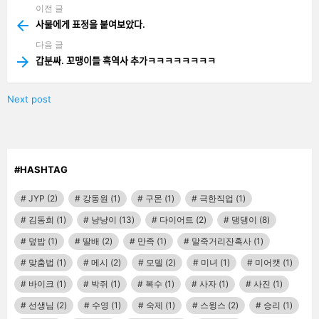
이전 글
See
more
사물에게 표정을 붙여보았다.
다음 글
갑분싸. 꼬맹이들 흑역사 추가ㅋㅋㅋㅋㅋㅋㅋㅋ
Next post
#HASHTAG
JYP
(2)
강동원
(1)
구몬
(1)
극한직업
(1)
김동희
(1)
냥냥이
(13)
다이어트
(2)
댕댕이
(8)
덮밥
(1)
딸배
(2)
만족
(1)
말죽거리잔혹사
(1)
맞춤법
(1)
메시
(2)
모델
(2)
미녀
(1)
미어캣
(1)
바이크
(1)
박쥐
(1)
복수
(1)
사자
(1)
사진
(1)
선생님
(2)
수영
(1)
숙제
(1)
스윙스
(2)
승리
(1)