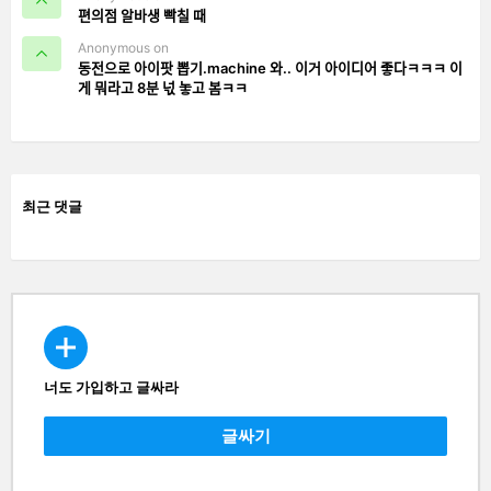
편의점 알바생 빡칠 때
Anonymous on
동전으로 아이팟 뽑기.machine 와.. 이거 아이디어 좋다ㅋㅋㅋ 이
게 뭐라고 8분 넋 놓고 봄ㅋㅋ
최근 댓글
너도 가입하고 글싸라
CREATE
글싸기