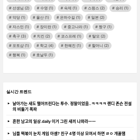
선생님
(2)
수영
(1)
숙제
(1)
스윙스
(2)
승리
(1)
악당
(1)
울산
(1)
은하수길
(1)
일본
(2)
자스민
(1)
장미란
(1)
중고나라
(1)
짱구
(1)
축구
(3)
치킨
(2)
코스프레
(1)
탈모
(2)
포토샵
(1)
학교
(4)
한혜진
(1)
할머니
(2)
행복
(1)
호날두
(1)
실시간 트렌드
날아가는 새도 떨어뜨린다는 투수. 정말이었음..ㅋㅋㅋㅋ 랜디 존슨 전설
의 비둘기 폭파
흔한 남고의 일상.daily 이거 그린 새끼 나와라ㅡㅡ
님들 떡볶이 눈치 게임 아셈? 친구 4명 이상 모여서 하면 ㄹㅇ 개꿀잼