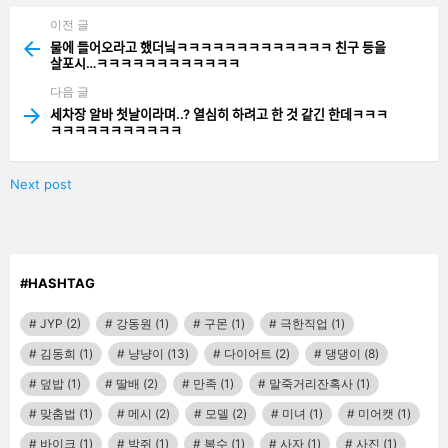
이전 글
See
more
물에 들어오라고 했더닠ㅋㅋㅋㅋㅋㅋㅋㅋㅋㅋㅋㅋㅋ 친구 등을
살포시…ㅋㅋㅋㅋㅋㅋㅋㅋㅋㅋㅋㅋ
다음 글
세차장 알바 첫날이라며..? 열심히 하려고 한 것 같긴 한데ㅋㅋㅋ
ㅋㅋㅋㅋㅋㅋㅋㅋㅋㅋㅋ
Next post
#HASHTAG
JYP
(2)
강동원
(1)
구몬
(1)
극한직업
(1)
김동희
(1)
냥냥이
(13)
다이어트
(2)
댕댕이
(8)
덮밥
(1)
딸배
(2)
만족
(1)
말죽거리잔혹사
(1)
맞춤법
(1)
메시
(2)
모델
(2)
미녀
(1)
미어캣
(1)
바이크
(1)
박쥐
(1)
복수
(1)
사자
(1)
사진
(1)