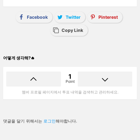
Facebook
Twitter
Pinterest
Copy Link
어떻게 생각해?🔥
1
Point
멤버 프로필 페이지에서 투표 내역을 검색하고 관리하세요.
답
댓글을 달기 위해서는
로그인
해야합니다.
글
남
기
기