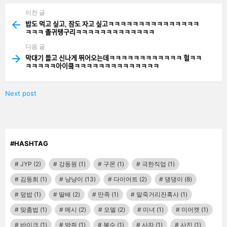
이전 글
See
more
밥도 먹고 싶고, 잠도 자고 싶고ㅋㅋㅋㅋㅋㅋㅋㅋㅋㅋㅋㅋㅋㅋㅋ
ㅋㅋㅋ 졸귀탱구리ㅋㅋㅋㅋㅋㅋㅋㅋㅋㅋㅋㅋㅋ
다음 글
막대기 들고 신나게 뛰어오는데ㅋㅋㅋㅋㅋㅋㅋㅋㅋㅋㅋㅋ 헐ㅋㅋ
ㅋㅋㅋㅋㅋ아이쿸ㅋㅋㅋㅋㅋㅋㅋㅋㅋㅋㅋㅋㅋㅋ
Next post
#HASHTAG
JYP
(2)
강동원
(1)
구몬
(1)
극한직업
(1)
김동희
(1)
냥냥이
(13)
다이어트
(2)
댕댕이
(8)
덮밥
(1)
딸배
(2)
만족
(1)
말죽거리잔혹사
(1)
맞춤법
(1)
메시
(2)
모델
(2)
미녀
(1)
미어캣
(1)
바이크
(1)
박쥐
(1)
복수
(1)
사자
(1)
사진
(1)