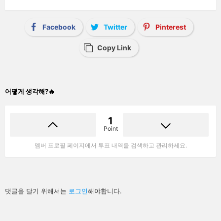
Facebook
Twitter
Pinterest
Copy Link
어떻게 생각해?🔥
1
Point
멤버 프로필 페이지에서 투표 내역을 검색하고 관리하세요.
답
댓글을 달기 위해서는
로그인
해야합니다.
글
남
기
기