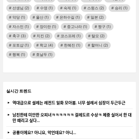
선생님
(2)
수영
(1)
숙제
(1)
스윙스
(2)
승리
(1)
악당
(1)
울산
(1)
은하수길
(1)
일본
(2)
자스민
(1)
장미란
(1)
중고나라
(1)
짱구
(1)
축구
(3)
치킨
(2)
코스프레
(1)
탈모
(2)
포토샵
(1)
학교
(4)
한혜진
(1)
할머니
(2)
행복
(1)
호날두
(1)
실시간 트렌드
역대급으로 설레는 레전드 일화 모아봄. 너무 설레서 심장이 두근두근
남친한테 미안한 오피녀ㅋㅋㅋㅋㅋㅋ 걸레도르 수상ㅋ 체중 실어서 한 대
만 때리고 싶다…
공룡이에요? 아니요, 악언데요? 아니…