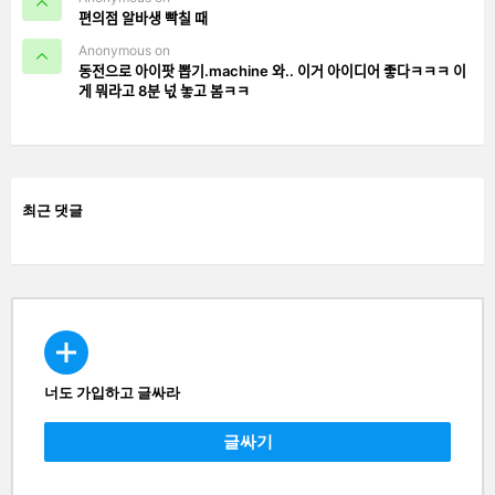
편의점 알바생 빡칠 때
Anonymous on
동전으로 아이팟 뽑기.machine 와.. 이거 아이디어 좋다ㅋㅋㅋ 이
게 뭐라고 8분 넋 놓고 봄ㅋㅋ
최근 댓글
너도 가입하고 글싸라
CREATE
글싸기