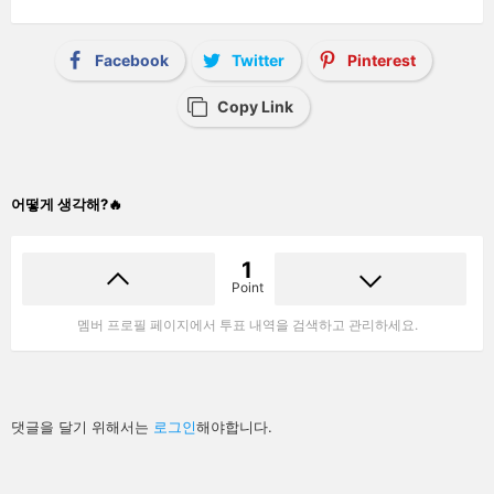
Facebook
Twitter
Pinterest
Copy Link
어떻게 생각해?🔥
1
Point
멤버 프로필 페이지에서 투표 내역을 검색하고 관리하세요.
답
댓글을 달기 위해서는
로그인
해야합니다.
글
남
기
기