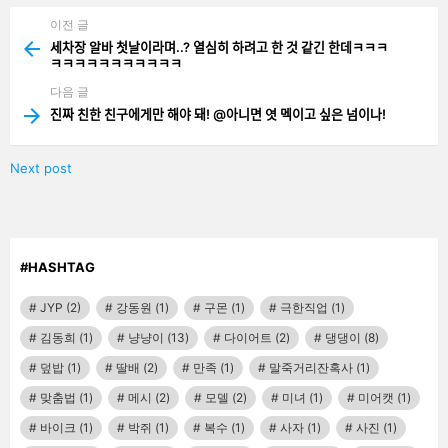
이전 글
See
more
세차장 알바 첫날이라며..? 열심히 하려고 한 것 같긴 한데ㅋㅋㅋ
ㅋㅋㅋㅋㅋㅋㅋㅋㅋㅋㅋ
다음 글
진짜 친한 친구에게만 해야 돼! @아니면 엿 멕이고 싶은 넘이나!
Next post
#HASHTAG
JYP
(2)
강동원
(1)
구몬
(1)
극한직업
(1)
김동희
(1)
냥냥이
(13)
다이어트
(2)
댕댕이
(8)
덮밥
(1)
딸배
(2)
만족
(1)
말죽거리잔혹사
(1)
맞춤법
(1)
메시
(2)
모델
(2)
미녀
(1)
미어캣
(1)
바이크
(1)
박쥐
(1)
복수
(1)
사자
(1)
사진
(1)