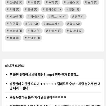
선생님
(2)
수영
(1)
숙제
(1)
스윙스
(2)
승리
(1)
악당
(1)
울산
(1)
은하수길
(1)
일본
(2)
자스민
(1)
장미란
(1)
중고나라
(1)
짱구
(1)
축구
(3)
치킨
(2)
코스프레
(1)
탈모
(2)
포토샵
(1)
학교
(4)
한혜진
(1)
할머니
(2)
행복
(1)
호날두
(1)
실시간 트렌드
폰 화면 뒤집어서 봐바 힐링임.mp4 진짜 뭔가 황홀함…
남친한테 미안한 오피녀ㅋㅋㅋㅋㅋㅋ 걸레도르 수상ㅋ 체중 실어서 한 대
만 때리고 싶다…
요즘 유행하는 톰과 제리 걸음걸이ㅋㅋㅋㅋㅋ