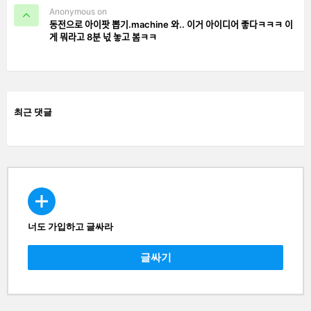
Anonymous on
동전으로 아이팟 뽑기.machine 와.. 이거 아이디어 좋다ㅋㅋㅋ 이
게 뭐라고 8분 넋 놓고 봄ㅋㅋ
최근 댓글
너도 가입하고 글싸라
CREATE
글싸기