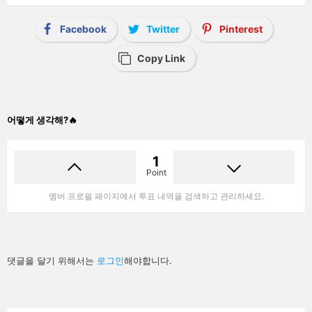
Facebook
Twitter
Pinterest
Copy Link
어떻게 생각해?🔥
1
Point
멤버 프로필 페이지에서 투표 내역을 검색하고 관리하세요.
답
댓글을 달기 위해서는
로그인
해야합니다.
글
남
기
기