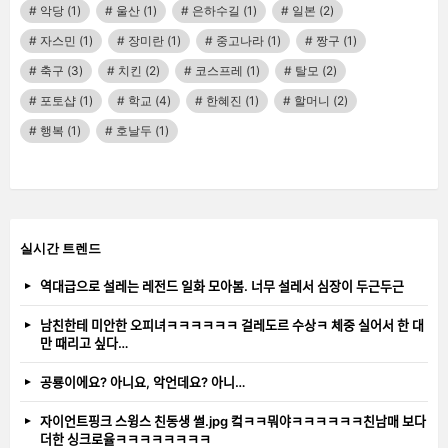
악당
(1)
울산
(1)
은하수길
(1)
일본
(2)
자스민
(1)
장미란
(1)
중고나라
(1)
짱구
(1)
축구
(3)
치킨
(2)
코스프레
(1)
탈모
(2)
포토샵
(1)
학교
(4)
한혜진
(1)
할머니
(2)
행복
(1)
호날두
(1)
실시간 트렌드
역대급으로 설레는 레전드 일화 모아봄. 너무 설레서 심장이 두근두근
남친한테 미안한 오피녀ㅋㅋㅋㅋㅋㅋ 걸레도르 수상ㅋ 체중 실어서 한 대
만 때리고 싶다…
공룡이에요? 아니요, 악언데요? 아니…
자이언트핑크 스윙스 친동생 썰.jpg 컼ㅋㅋ뭐야ㅋㅋㅋㅋㅋㅋ친남매 보다
더한 싱크로율ㅋㅋㅋㅋㅋㅋㅋㅋ