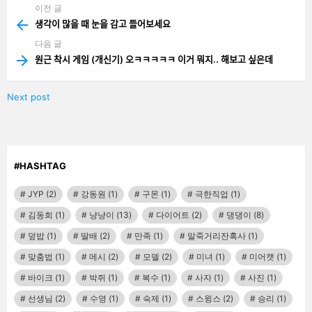
이전 글
See
more
생각이 많을 때 눈을 감고 들어보세요
다음 글
원근 착시 게임 (개신기) 오ㅋㅋㅋㅋㅋ 이거 뭐지.. 해보고 싶은데
Next post
#HASHTAG
JYP
(2)
강동원
(1)
구몬
(1)
극한직업
(1)
김동희
(1)
냥냥이
(13)
다이어트
(2)
댕댕이
(8)
덮밥
(1)
딸배
(2)
만족
(1)
말죽거리잔혹사
(1)
맞춤법
(1)
메시
(2)
모델
(2)
미녀
(1)
미어캣
(1)
바이크
(1)
박쥐
(1)
복수
(1)
사자
(1)
사진
(1)
선생님
(2)
수영
(1)
숙제
(1)
스윙스
(2)
승리
(1)