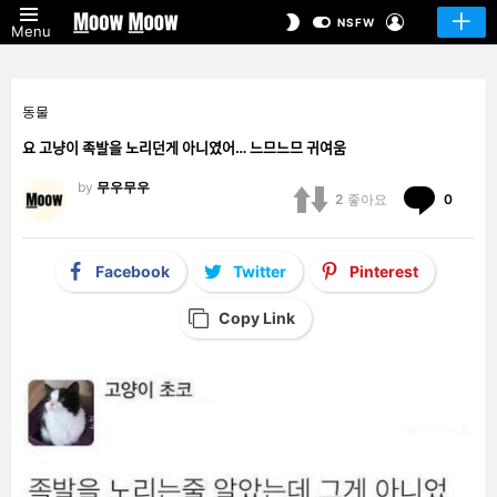
LOGIN
SWITCH
NSFW
Menu
SKIN
동물
요 고냥이 족발을 노리던게 아니였어… 느므느므 귀여움
by
무우무우
Comm
2
좋아요
0
Facebook
Twitter
Pinterest
Copy Link