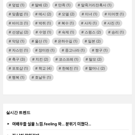
덮밥
(1)
딸배
(2)
만족
(1)
말죽거리잔혹사
(1)
맞춤법
(1)
메시
(2)
모델
(2)
미녀
(1)
미어캣
(1)
바이크
(1)
박쥐
(1)
복수
(1)
사자
(1)
사진
(1)
선생님
(2)
수영
(1)
숙제
(1)
스윙스
(2)
승리
(1)
악당
(1)
울산
(1)
은하수길
(1)
일본
(2)
자스민
(1)
장미란
(1)
중고나라
(1)
짱구
(1)
축구
(3)
치킨
(2)
코스프레
(1)
탈모
(2)
포토샵
(1)
학교
(4)
한혜진
(1)
할머니
(2)
행복
(1)
호날두
(1)
실시간 트렌드
여배우들 실물 느낌.feeling 와… 분위기 미쳤다…