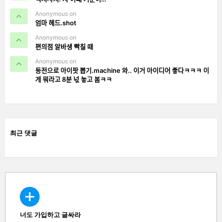
Anonymous on
엄마 헤드.shot
Anonymous on
편의점 알바생 빡칠 때
Anonymous on
동전으로 아이팟 뽑기.machine 와.. 이거 아이디어 좋다ㅋㅋㅋ 이
게 뭐라고 8분 넋 놓고 봄ㅋㅋ
최근 댓글
너도 가입하고 글싸라
CREATE