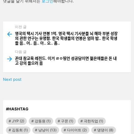
답
댓글을 달기 위해서는
로그인
해야합니다.
글
남
기
기
이전 글
See
more
영국의 택시 기사 연봉 1억. 영국 택시 기사분들 뇌 해마 부분 성장
의 관한 연구는 유명함. 한국 학생들의 연봉은 엄마 밥.. 한국 학생
들 음.. 어.. 음.. 아.. 오.. 흠..
다음 글
꼰대 참교육 레전드. 이거 ㄹㅇ띵언 성공담이면 젊은애들은 돈 내
고 강의 들으러 옴
Next post
#HASHTAG
JYP
(2)
강동원
(1)
구몬
(1)
극한직업
(1)
김동희
(1)
냥냥이
(13)
다이어트
(2)
댕댕이
(8)