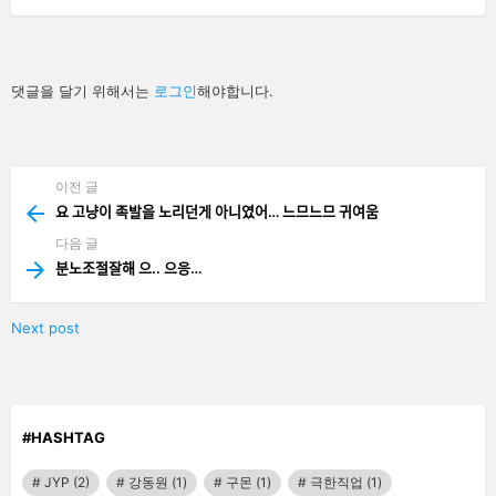
답
댓글을 달기 위해서는
로그인
해야합니다.
글
남
기
기
이전 글
See
more
요 고냥이 족발을 노리던게 아니였어… 느므느므 귀여움
다음 글
분노조절잘해 으.. 으응…
Next post
#HASHTAG
JYP
(2)
강동원
(1)
구몬
(1)
극한직업
(1)