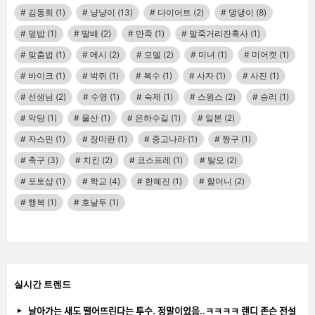
김동희
(1)
냥냥이
(13)
다이어트
(2)
댕댕이
(8)
덮밥
(1)
딸배
(2)
만족
(1)
말죽거리잔혹사
(1)
맞춤법
(1)
메시
(2)
모델
(2)
미녀
(1)
미어캣
(1)
바이크
(1)
박쥐
(1)
복수
(1)
사자
(1)
사진
(1)
선생님
(2)
수영
(1)
숙제
(1)
스윙스
(2)
승리
(1)
악당
(1)
울산
(1)
은하수길
(1)
일본
(2)
자스민
(1)
장미란
(1)
중고나라
(1)
짱구
(1)
축구
(3)
치킨
(2)
코스프레
(1)
탈모
(2)
포토샵
(1)
학교
(4)
한혜진
(1)
할머니
(2)
행복
(1)
호날두
(1)
실시간 트렌드
날아가는 새도 떨어뜨린다는 투수. 정말이었음..ㅋㅋㅋㅋ 랜디 존슨 전설