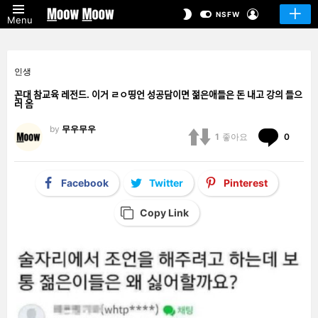
LOGIN
SWITCH
NSFW
Menu
SKIN
인생
꼰대 참교육 레전드. 이거 ㄹㅇ띵언 성공담이면 젊은애들은 돈 내고 강의 들으
러 옴
by
무우무우
Comm
1
좋아요
0
Facebook
Twitter
Pinterest
Copy Link