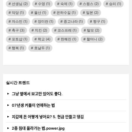
선생님
(2)
수영
(1)
숙제
(1)
스윙스
(2)
승리
(1)
악당
(1)
울산
(1)
은하수길
(1)
일본
(2)
자스민
(1)
장미란
(1)
중고나라
(1)
짱구
(1)
축구
(3)
치킨
(2)
코스프레
(1)
탈모
(2)
포토샵
(1)
학교
(4)
한혜진
(1)
할머니
(2)
행복
(1)
호날두
(1)
실시간 트렌드
그냥 옆에서 보고만 있어도 좋다.
07년생 커플이 연애하는 법
지갑에 돈 어떻게 넣어요? 5. 현금 안들고 댕김
2층 침대 올라가는 법.power.jpg