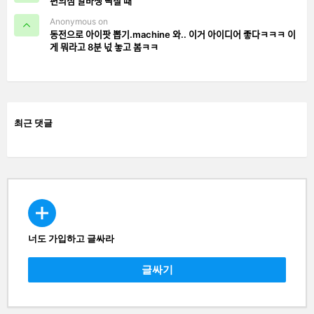
편의점 알바생 빡칠 때
Anonymous on
동전으로 아이팟 뽑기.machine 와.. 이거 아이디어 좋다ㅋㅋㅋ 이
게 뭐라고 8분 넋 놓고 봄ㅋㅋ
최근 댓글
너도 가입하고 글싸라
CREATE
글싸기