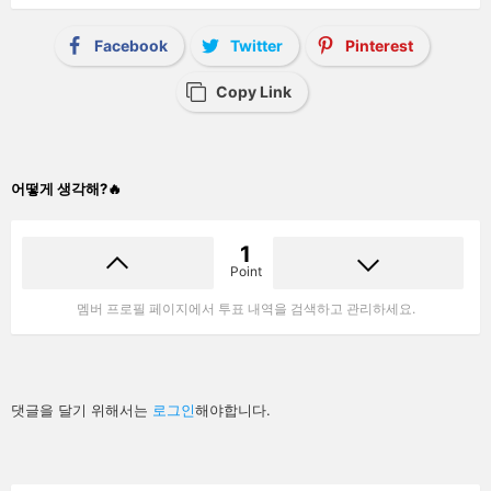
Facebook
Twitter
Pinterest
Copy Link
어떻게 생각해?🔥
1
Point
멤버 프로필 페이지에서 투표 내역을 검색하고 관리하세요.
답
댓글을 달기 위해서는
로그인
해야합니다.
글
남
기
기