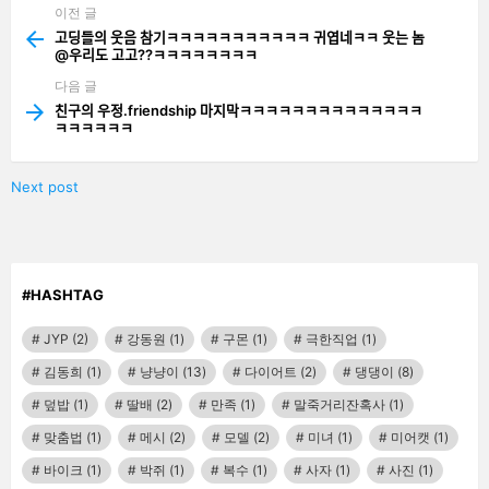
이전 글
See
more
고딩들의 웃음 참기ㅋㅋㅋㅋㅋㅋㅋㅋㅋㅋㅋ 귀엽네ㅋㅋ 웃는 놈
@우리도 고고??ㅋㅋㅋㅋㅋㅋㅋㅋ
다음 글
친구의 우정.friendship 마지막ㅋㅋㅋㅋㅋㅋㅋㅋㅋㅋㅋㅋㅋㅋ
ㅋㅋㅋㅋㅋㅋ
Next post
#HASHTAG
JYP
(2)
강동원
(1)
구몬
(1)
극한직업
(1)
김동희
(1)
냥냥이
(13)
다이어트
(2)
댕댕이
(8)
덮밥
(1)
딸배
(2)
만족
(1)
말죽거리잔혹사
(1)
맞춤법
(1)
메시
(2)
모델
(2)
미녀
(1)
미어캣
(1)
바이크
(1)
박쥐
(1)
복수
(1)
사자
(1)
사진
(1)