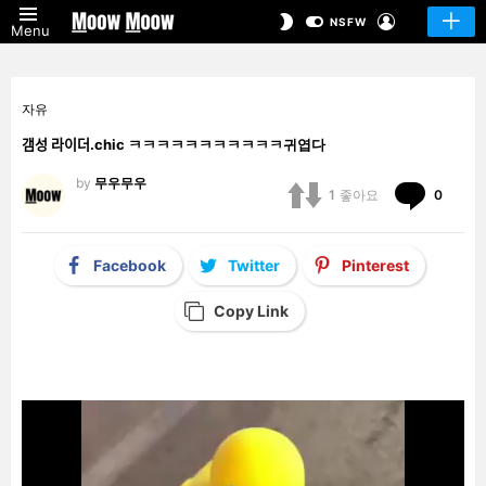
LOGIN
SWITCH
NSFW
Menu
SKIN
자유
갬성 라이더.chic ㅋㅋㅋㅋㅋㅋㅋㅋㅋㅋㅋ귀엽다
by
무우무우
Comm
1
좋아요
0
Facebook
Twitter
Pinterest
Copy Link