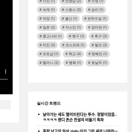
사진
(1)
선생님
(2)
수영
(1)
숙제
(1)
스윙스
(2)
승리
(1)
악당
(1)
울산
(1)
은하수길
(1)
일본
(2)
자스민
(1)
장미란
(1)
중고나라
(1)
짱구
(1)
축구
(3)
치킨
(2)
코스프레
(1)
탈모
(2)
포토샵
(1)
학교
(4)
한혜진
(1)
할머니
(2)
행복
(1)
호날두
(1)
실시간 트렌드
날아가는 새도 떨어뜨린다는 투수. 정말이었음..
ㅋㅋㅋㅋ 랜디 존슨 전설의 비둘기 폭파
흔한 남고의 일상.daily 이거 그린 새끼 나와라ㅡ