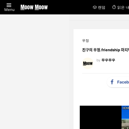
🎲 랜덤
⏱ 읽은 
Menu
우정
친구의 우정.friend
by
무우무우
Face