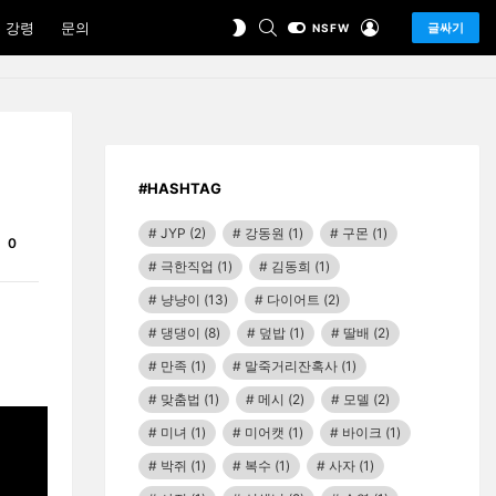
SEARCH
LOGIN
SWITCH
 강령
문의
글싸기
NSFW
SKIN
#HASHTAG
JYP
(2)
강동원
(1)
구몬
(1)
Comments
0
극한직업
(1)
김동희
(1)
냥냥이
(13)
다이어트
(2)
댕댕이
(8)
덮밥
(1)
딸배
(2)
만족
(1)
말죽거리잔혹사
(1)
맞춤법
(1)
메시
(2)
모델
(2)
미녀
(1)
미어캣
(1)
바이크
(1)
박쥐
(1)
복수
(1)
사자
(1)