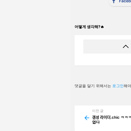
Face
어떻게 생각해?🔥
답
댓글을 달기 위해서는
로그인
해야
글
남
기
기
이전 글
See
more
갬성 라이더.ch
엽다