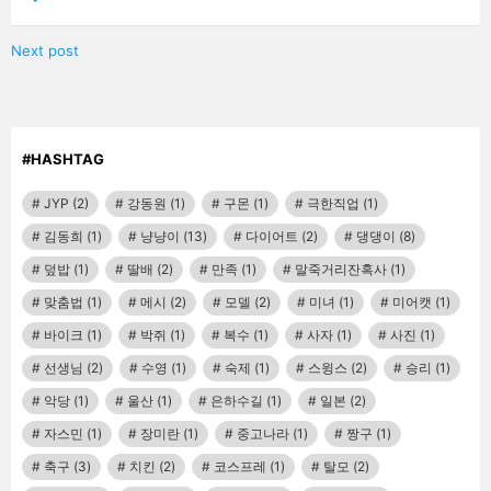
Next post
#HASHTAG
JYP
(2)
강동원
(1)
구몬
(1)
극한직업
(1)
김동희
(1)
냥냥이
(13)
다이어트
(2)
댕댕이
(8)
덮밥
(1)
딸배
(2)
만족
(1)
말죽거리잔혹사
(1)
맞춤법
(1)
메시
(2)
모델
(2)
미녀
(1)
미어캣
(1)
바이크
(1)
박쥐
(1)
복수
(1)
사자
(1)
사진
(1)
선생님
(2)
수영
(1)
숙제
(1)
스윙스
(2)
승리
(1)
악당
(1)
울산
(1)
은하수길
(1)
일본
(2)
자스민
(1)
장미란
(1)
중고나라
(1)
짱구
(1)
축구
(3)
치킨
(2)
코스프레
(1)
탈모
(2)