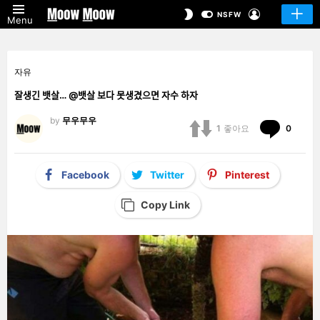
LOGIN
SWITCH
NSFW
Menu
SKIN
자유
잘생긴 뱃살… @뱃살 보다 못생겼으면 자수 하자
by
무우무우
Comm
1
좋아요
0
Facebook
Twitter
Pinterest
Copy Link