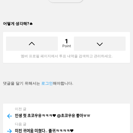
어떻게 생각해?🔥
1
Point
멤버 프로필 페이지에서 투표 내역을 검색하고 관리하세요.
답
댓글을 달기 위해서는
로그인
해야합니다.
글
남
기
기
이전 글
See
more
인생 첫 초코우유ㅋㅋㅋ❤️ @초코우유 좋아ㅠㅠ
다음 글
미친 귀여움 미쳤다.. 졸귀ㅋㅋㅋㅋ❤️