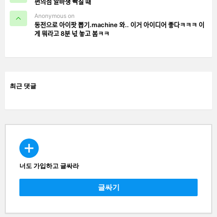
편의점 알바생 빡칠 때
Anonymous on
동전으로 아이팟 뽑기.machine 와.. 이거 아이디어 좋다ㅋㅋㅋ 이
게 뭐라고 8분 넋 놓고 봄ㅋㅋ
최근 댓글
너도 가입하고 글싸라
CREATE
글싸기