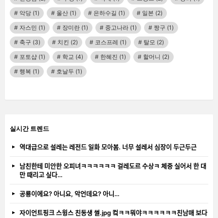
악당
(1)
울산
(1)
은하수길
(1)
일본
(2)
자스민
(1)
장미란
(1)
중고나라
(1)
짱구
(1)
축구
(3)
치킨
(2)
코스프레
(1)
탈모
(2)
포토샵
(1)
학교
(4)
한혜진
(1)
할머니
(2)
행복
(1)
호날두
(1)
실시간 트렌드
역대급으로 설레는 레전드 일화 모아봄. 너무 설레서 심장이 두근두근
남친한테 미안한 오피녀ㅋㅋㅋㅋㅋㅋ 걸레도르 수상ㅋ 체중 실어서 한 대
만 때리고 싶다…
공룡이에요? 아니요, 악언데요? 아니…
자이언트핑크 스윙스 친동생 썰.jpg 컼ㅋㅋ뭐야ㅋㅋㅋㅋㅋㅋ친남매 보다