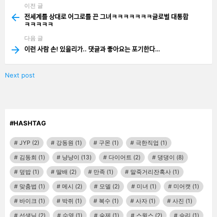
이전 글
See
more
전세계를 상대로 어그로를 끈 그녀ㅋㅋㅋㅋㅋㅋㅋ글로벌 대통합
ㅋㅋㅋㅋㅋ
다음 글
이런 사람 손! 있을리가.. 댓글과 좋아요는 포기한다…
Next post
#HASHTAG
JYP
(2)
강동원
(1)
구몬
(1)
극한직업
(1)
김동희
(1)
냥냥이
(13)
다이어트
(2)
댕댕이
(8)
덮밥
(1)
딸배
(2)
만족
(1)
말죽거리잔혹사
(1)
맞춤법
(1)
메시
(2)
모델
(2)
미녀
(1)
미어캣
(1)
바이크
(1)
박쥐
(1)
복수
(1)
사자
(1)
사진
(1)
선생님
(2)
수영
(1)
숙제
(1)
스윙스
(2)
승리
(1)