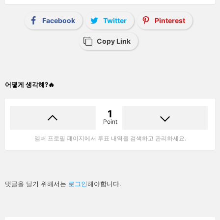
Facebook
Twitter
Pinterest
Copy Link
어떻게 생각해?🔥
1
Point
멤버 프로필 페이지에서 투표 내역을 검색하고 관리하세요.
답
댓글을 달기 위해서는
로그인
해야합니다.
글
남
기
기