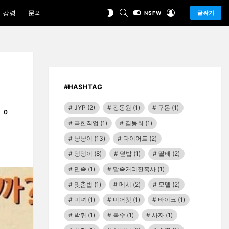
SEARCH
LOGIN
SWITCH
 강령
문의
글싸기
NSFW
SKIN
#HASHTAG
JYP
(2)
강동원
(1)
구몬
(1)
Comments
0
극한직업
(1)
김동희
(1)
냥냥이
(13)
다이어트
(2)
댕댕이
(8)
덮밥
(1)
딸배
(2)
만족
(1)
말죽거리잔혹사
(1)
맞춤법
(1)
메시
(2)
모델
(2)
미녀
(1)
미어캣
(1)
바이크
(1)
박쥐
(1)
복수
(1)
사자
(1)