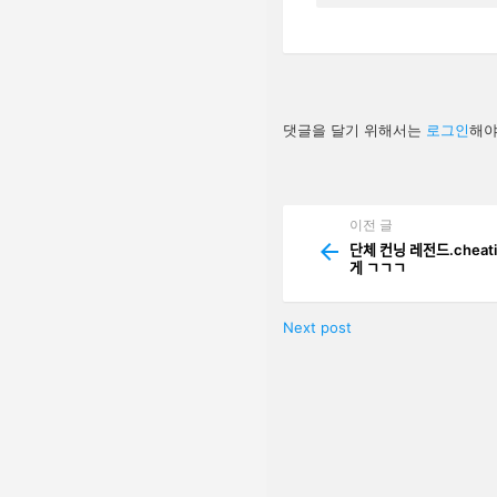
답
댓글을 달기 위해서는
로그인
해야
글
남
기
기
이전 글
See
more
단체 컨닝 레전드.chea
게 ㄱㄱㄱ
Next post