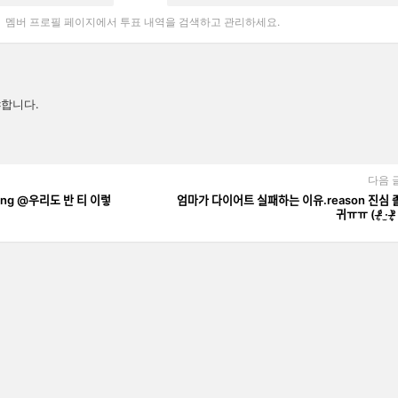
멤버 프로필 페이지에서 투표 내역을 검색하고 관리하세요.
합니다.
다음 
ting @우리도 반 티 이렇
엄마가 다이어트 실패하는 이유.reason 진심 조
귀ㅠㅠ ( ᵒ̴̶̷̥́ ·̫ ᵒ̴̶̷̣̥̀