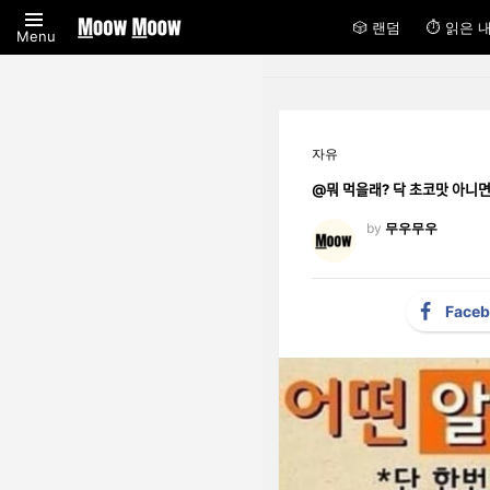
🎲 랜덤
⏱ 읽은 
Menu
자유
@뭐 먹을래? 닥 초코맛 아니면
by
무우무우
Face