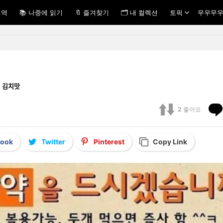
내역
📚 나중에 읽기
🔖 즐겨찾기
🗂 내 컬렉션
토픽
무우무우
 김치맛
2
좋아요
book
Twitter
Pinterest
Copy Link