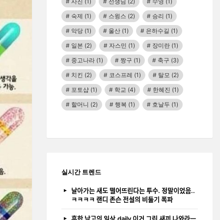
사진
(1)
선생님
(2)
수영
(1)
숙제
(1)
스윙스
(2)
승리
(1)
악당
(1)
울산
(1)
은하수길
(1)
일본
(2)
자스민
(1)
장미란
(1)
중고나라
(1)
짱구
(1)
축구
(3)
치킨
(2)
코스프레
(1)
탈모
(2)
포토샵
(1)
학교
(4)
한혜진
(1)
할머니
(2)
행복
(1)
호날두
(1)
실시간 트렌드
날아가는 새도 떨어뜨린다는 투수. 정말이었음..
ㅋㅋㅋㅋ 랜디 존슨 전설의 비둘기 폭파
흔한 남고의 일상.daily 이거 그린 새끼 나와라ㅡ