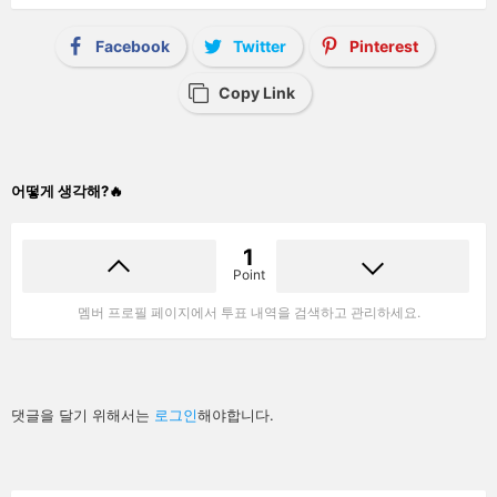
Facebook
Twitter
Pinterest
Copy Link
어떻게 생각해?🔥
1
Point
멤버 프로필 페이지에서 투표 내역을 검색하고 관리하세요.
답
댓글을 달기 위해서는
로그인
해야합니다.
글
남
기
기