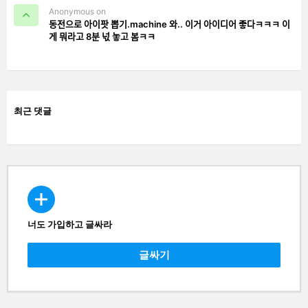
Anonymous on
동전으로 아이팟 뽑기.machine 와.. 이거 아이디어 좋다ㅋㅋㅋ 이
게 뭐라고 8분 넋 놓고 봄ㅋㅋ
최근 댓글
너도 가입하고 글싸라
CREATE
글싸기