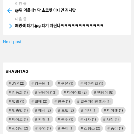
이전 글
See
more
@뭐 먹을래? 닥 초코맛 아니면 김치맛
다음 글
패왕색 패기.jpg 패기 지린다ㅋㅋㅋㅋㅋㅋㅋㅋㅋㅋㅋㅋ
Next post
#HASHTAG
JYP
(2)
강동원
(1)
구몬
(1)
극한직업
(1)
김동희
(1)
냥냥이
(13)
다이어트
(2)
댕댕이
(8)
덮밥
(1)
딸배
(2)
만족
(1)
말죽거리잔혹사
(1)
맞춤법
(1)
메시
(2)
모델
(2)
미녀
(1)
미어캣
(1)
바이크
(1)
박쥐
(1)
복수
(1)
사자
(1)
사진
(1)
선생님
(2)
수영
(1)
숙제
(1)
스윙스
(2)
승리
(1)