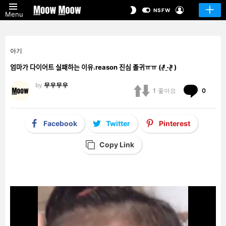
LOGIN
SWITCH
NSFW
Menu
SKIN
아기
엄마가 다이어트 실패하는 이유.reason 진심 졸귀ㅠㅠ ( ᵒ̴̶̷̥́ ·̫ ᵒ̴̶̷̣̥̀ )
by
무우무우
Comm
1
좋아요
0
Facebook
Twitter
Pinterest
Copy Link