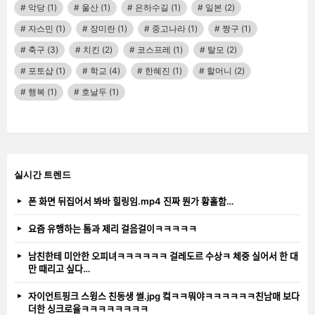
악당
(1)
울산
(1)
은하수길
(1)
일본
(2)
자스민
(1)
장미란
(1)
중고나라
(1)
짱구
(1)
축구
(3)
치킨
(2)
코스프레
(1)
탈모
(2)
포토샵
(1)
학교
(4)
한혜진
(1)
할머니
(2)
행복
(1)
호날두
(1)
실시간 트렌드
폰 화면 뒤집어서 봐바 힐링임.mp4 진짜 뭔가 황홀함…
요즘 유행하는 톰과 제리 걸음걸이ㅋㅋㅋㅋㅋ
남친한테 미안한 오피녀ㅋㅋㅋㅋㅋㅋ 걸레도르 수상ㅋ 체중 실어서 한 대
만 때리고 싶다…
자이언트핑크 스윙스 친동생 썰.jpg 컼ㅋㅋ뭐야ㅋㅋㅋㅋㅋㅋ친남매 보다
더한 싱크로율ㅋㅋㅋㅋㅋㅋㅋㅋ