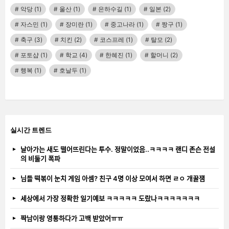
악당
(1)
울산
(1)
은하수길
(1)
일본
(2)
자스민
(1)
장미란
(1)
중고나라
(1)
짱구
(1)
축구
(3)
치킨
(2)
코스프레
(1)
탈모
(2)
포토샵
(1)
학교
(4)
한혜진
(1)
할머니
(2)
행복
(1)
호날두
(1)
실시간 트렌드
날아가는 새도 떨어뜨린다는 투수. 정말이었음..ㅋㅋㅋㅋ 랜디 존슨 전설
의 비둘기 폭파
님들 떡볶이 눈치 게임 아셈? 친구 4명 이상 모여서 하면 ㄹㅇ 개꿀잼
세상에서 가장 정확한 일기예보 ㅋㅋㅋㅋㅋ 도랐나ㅋㅋㅋㅋㅋㅋㅋ
짝남이랑 영통하다가 고백 받았어ㅠㅠ