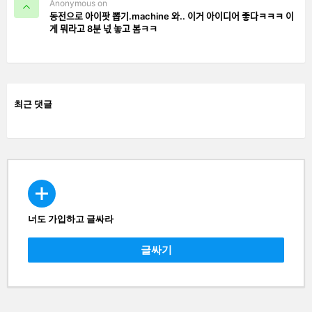
Anonymous on
동전으로 아이팟 뽑기.machine 와.. 이거 아이디어 좋다ㅋㅋㅋ 이
게 뭐라고 8분 넋 놓고 봄ㅋㅋ
최근 댓글
너도 가입하고 글싸라
CREATE
글싸기