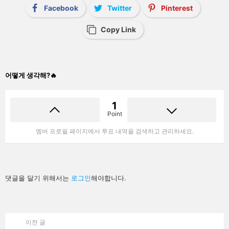
Facebook
Twitter
Pinterest
Copy Link
어떻게 생각해?🔥
1
Point
멤버 프로필 페이지에서 투표 내역을 검색하고 관리하세요.
답
댓글을 달기 위해서는
로그인
해야합니다.
글
남
기
기
이전 글
See