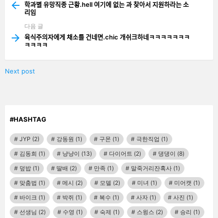
more
학과별 유망직종 근황.hell 여기에 없는 과 찾아서 지원하라는 소
리임
다음 글
육식주의자에게 채소를 건네면.chic 개쉬크하네ㅋㅋㅋㅋㅋㅋㅋ
ㅋㅋㅋㅋ
Next post
#HASHTAG
JYP
(2)
강동원
(1)
구몬
(1)
극한직업
(1)
김동희
(1)
냥냥이
(13)
다이어트
(2)
댕댕이
(8)
덮밥
(1)
딸배
(2)
만족
(1)
말죽거리잔혹사
(1)
맞춤법
(1)
메시
(2)
모델
(2)
미녀
(1)
미어캣
(1)
바이크
(1)
박쥐
(1)
복수
(1)
사자
(1)
사진
(1)
선생님
(2)
수영
(1)
숙제
(1)
스윙스
(2)
승리
(1)