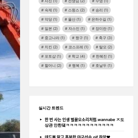
사진
(1)
선생님
(2)
수영
(1)
숙제
(1)
스윙스
(2)
승리
(1)
악당
(1)
울산
(1)
은하수길
(1)
일본
(2)
자스민
(1)
장미란
(1)
중고나라
(1)
짱구
(1)
축구
(3)
치킨
(2)
코스프레
(1)
탈모
(2)
포토샵
(1)
학교
(4)
한혜진
(1)
할머니
(2)
행복
(1)
호날두
(1)
실시간 트렌드
한 번 사는 인생 벌꿀오소리처럼.wannabe ㅈ도
상관 안한댘ㅋㅋㅋㅋㅋㅋㅋㅋㅋㅋㅋㅋ
데드볼 맞고 흥분한 야구선수.gif 하앙❤️