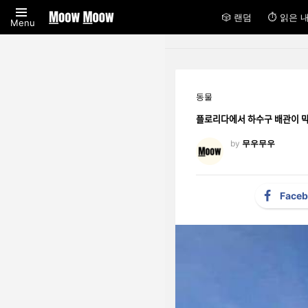
🎲 랜덤
⏱ 읽은 
Menu
동물
플로리다에서 하수구 배관이 마
by
무우무우
Face