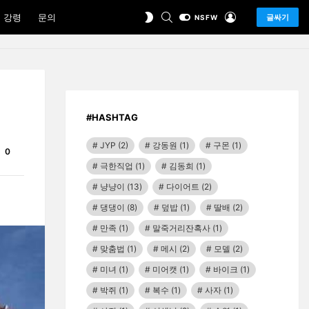
SEARCH
LOGIN
SWITCH
 강령
문의
글싸기
NSFW
SKIN
#HASHTAG
JYP
(2)
강동원
(1)
구몬
(1)
Comments
0
극한직업
(1)
김동희
(1)
냥냥이
(13)
다이어트
(2)
댕댕이
(8)
덮밥
(1)
딸배
(2)
만족
(1)
말죽거리잔혹사
(1)
맞춤법
(1)
메시
(2)
모델
(2)
미녀
(1)
미어캣
(1)
바이크
(1)
박쥐
(1)
복수
(1)
사자
(1)