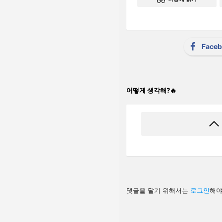
Face
어떻게 생각해?🔥
답
댓글을 달기 위해서는
로그인
해야
글
남
기
기