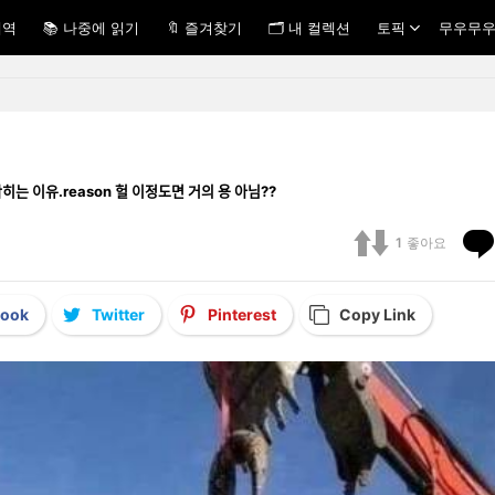
내역
📚 나중에 읽기
🔖 즐겨찾기
🗂 내 컬렉션
토픽
무우무우
ᆨ히는 이유.reason 헐 이정도면 거의 용 아님??
1
좋아요
book
Twitter
Pinterest
Copy Link