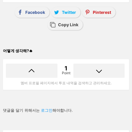
Facebook
Twitter
Pinterest
Copy Link
어떻게 생각해?🔥
1
Point
멤버 프로필 페이지에서 투표 내역을 검색하고 관리하세요.
답
댓글을 달기 위해서는
로그인
해야합니다.
글
남
기
기