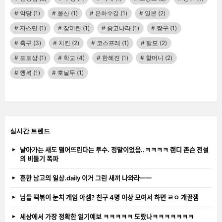
악당
(1)
울산
(1)
은하수길
(1)
일본
(2)
자스민
(1)
장미란
(1)
중고나라
(1)
짱구
(1)
축구
(3)
치킨
(2)
코스프레
(1)
탈모
(2)
포토샵
(1)
학교
(4)
한혜진
(1)
할머니
(2)
행복
(1)
호날두
(1)
실시간 트렌드
날아가는 새도 떨어뜨린다는 투수. 정말이었음..ㅋㅋㅋㅋ 랜디 존슨 전설
의 비둘기 폭파
흔한 남고의 일상.daily 이거 그린 새끼 나와라ㅡㅡ
님들 떡볶이 눈치 게임 아셈? 친구 4명 이상 모여서 하면 ㄹㅇ 개꿀잼
세상에서 가장 정확한 일기예보 ㅋㅋㅋㅋㅋ 도랐나ㅋㅋㅋㅋㅋㅋㅋ