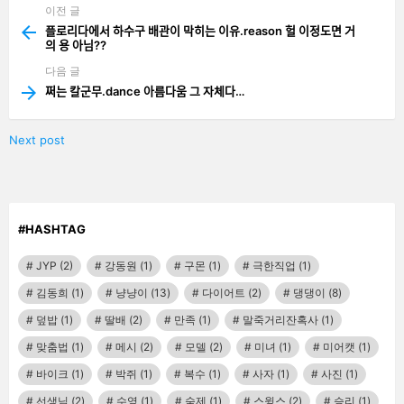
이전 글
See
more
플로리다에서 하수구 배관이 막히는 이유.reason 헐 이정도면 거
의 용 아님??
다음 글
쩌는 칼군무.dance 아름다움 그 자체다…
Next post
#HASHTAG
JYP
(2)
강동원
(1)
구몬
(1)
극한직업
(1)
김동희
(1)
냥냥이
(13)
다이어트
(2)
댕댕이
(8)
덮밥
(1)
딸배
(2)
만족
(1)
말죽거리잔혹사
(1)
맞춤법
(1)
메시
(2)
모델
(2)
미녀
(1)
미어캣
(1)
바이크
(1)
박쥐
(1)
복수
(1)
사자
(1)
사진
(1)
선생님
(2)
수영
(1)
숙제
(1)
스윙스
(2)
승리
(1)