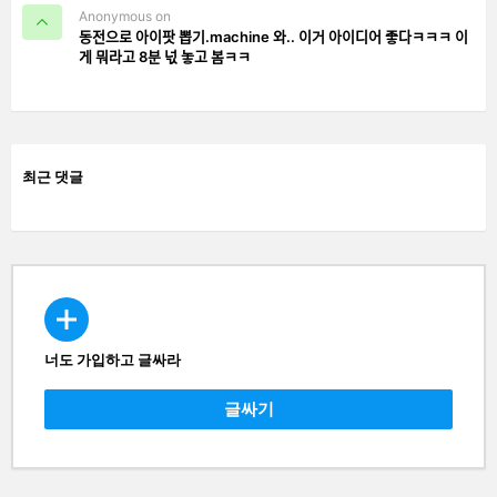
Anonymous on
동전으로 아이팟 뽑기.machine 와.. 이거 아이디어 좋다ㅋㅋㅋ 이
게 뭐라고 8분 넋 놓고 봄ㅋㅋ
최근 댓글
너도 가입하고 글싸라
CREATE
글싸기