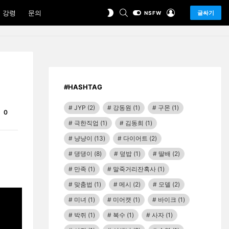
SEARCH
LOGIN
SWITCH
 강령
문의
글싸기
NSFW
SKIN
#HASHTAG
JYP
(2)
강동원
(1)
구몬
(1)
Comments
0
극한직업
(1)
김동희
(1)
냥냥이
(13)
다이어트
(2)
댕댕이
(8)
덮밥
(1)
딸배
(2)
만족
(1)
말죽거리잔혹사
(1)
맞춤법
(1)
메시
(2)
모델
(2)
미녀
(1)
미어캣
(1)
바이크
(1)
박쥐
(1)
복수
(1)
사자
(1)