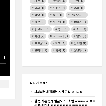
사진
(1)
선생님
(2)
수영
(1)
숙제
(1)
스윙스
(2)
승리
(1)
악당
(1)
울산
(1)
은하수길
(1)
일본
(2)
자스민
(1)
장미란
(1)
중고나라
(1)
짱구
(1)
축구
(3)
치킨
(2)
코스프레
(1)
탈모
(2)
포토샵
(1)
학교
(4)
한혜진
(1)
할머니
(2)
행복
(1)
호날두
(1)
실시간 트렌드
과제하는데 걸리는 시간 진심 ㅇㄱㄹㅇ…
한 번 사는 인생 벌꿀오소리처럼.wannabe ㅈ도
상관 안한댘ㅋㅋㅋㅋㅋㅋㅋㅋㅋㅋㅋㅋ