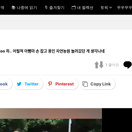
내역
📚 나중에 읽기
🔖 즐겨찾기
🗂 내 컬렉션
토픽
무우무우
oo 하.. 어릴적 아빰마 손 잡고 용인 자연농원 놀러갔던 게 생각나네
1
좋아요
book
Twitter
Pinterest
Copy Link