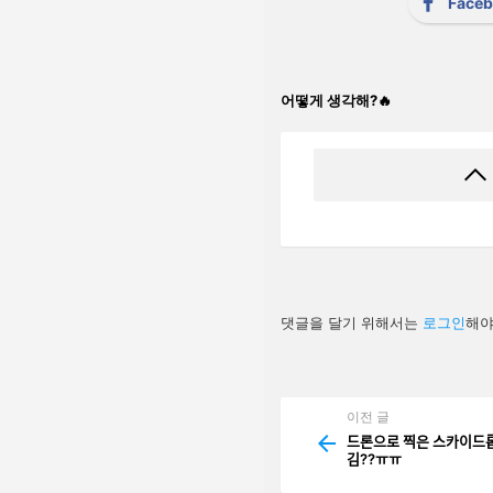
Face
어떻게 생각해?🔥
답
댓글을 달기 위해서는
로그인
해야
글
남
기
기
이전 글
See
more
드론으로 찍은 스카이ᄃ
김??ㅠㅠ