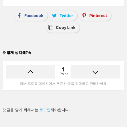
Facebook
Twitter
Pinterest
Copy Link
어떻게 생각해?🔥
1
Point
멤버 프로필 페이지에서 투표 내역을 검색하고 관리하세요.
답
댓글을 달기 위해서는
로그인
해야합니다.
글
남
기
기