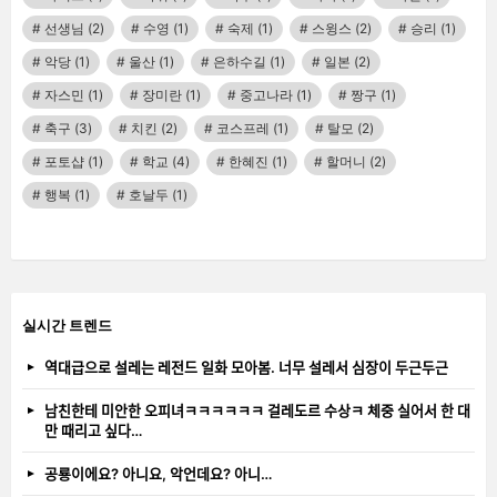
선생님
(2)
수영
(1)
숙제
(1)
스윙스
(2)
승리
(1)
악당
(1)
울산
(1)
은하수길
(1)
일본
(2)
자스민
(1)
장미란
(1)
중고나라
(1)
짱구
(1)
축구
(3)
치킨
(2)
코스프레
(1)
탈모
(2)
포토샵
(1)
학교
(4)
한혜진
(1)
할머니
(2)
행복
(1)
호날두
(1)
실시간 트렌드
역대급으로 설레는 레전드 일화 모아봄. 너무 설레서 심장이 두근두근
남친한테 미안한 오피녀ㅋㅋㅋㅋㅋㅋ 걸레도르 수상ㅋ 체중 실어서 한 대
만 때리고 싶다…
공룡이에요? 아니요, 악언데요? 아니…