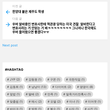
이전 글
See
more
한양대 붙은 제주도 학생
다음 글
우버 알바중인 변호사한테 역관광 당하는 미국 견찰. 알바한다고
변호사라는 거 안믿는 거 봐ㅋㅋㅋㅋㅋㅋㅋㅋ 그나저나 한국에도
우버 들어왔으면 좋겠다ㅠㅠ
Next post
#HASHTAG
JYP
(2)
강동원
(1)
구몬
(1)
극한직업
(1)
김동희
(1)
냥냥이
(13)
다이어트
(2)
댕댕이
(8)
덮밥
(1)
딸배
(2)
만족
(1)
말죽거리잔혹사
(1)
맞춤법
(1)
메시
(2)
모델
(2)
미녀
(1)
미어캣
(1)
바이크
(1)
박쥐
(1)
복수
(1)
사자
(1)
사진
(1)