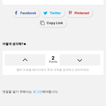
Facebook
Twitter
Pinterest
Copy Link
어떻게 생각해?🔥
2
Points
멤버 프로필 페이지에서 투표 내역을 검색하고 관리하세요.
답
댓글을 달기 위해서는
로그인
해야합니다.
글
남
기
기