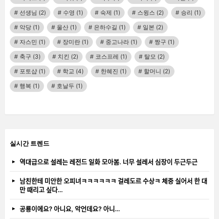
선생님
(2)
수영
(1)
숙제
(1)
스윙스
(2)
승리
(1)
악당
(1)
울산
(1)
은하수길
(1)
일본
(2)
자스민
(1)
장미란
(1)
중고나라
(1)
짱구
(1)
축구
(3)
치킨
(2)
코스프레
(1)
탈모
(2)
포토샵
(1)
학교
(4)
한혜진
(1)
할머니
(2)
행복
(1)
호날두
(1)
실시간 트렌드
역대급으로 설레는 레전드 일화 모아봄. 너무 설레서 심장이 두근두근
남친한테 미안한 오피녀ㅋㅋㅋㅋㅋㅋ 걸레도르 수상ㅋ 체중 실어서 한 대
만 때리고 싶다…
공룡이에요? 아니요, 악언데요? 아니…