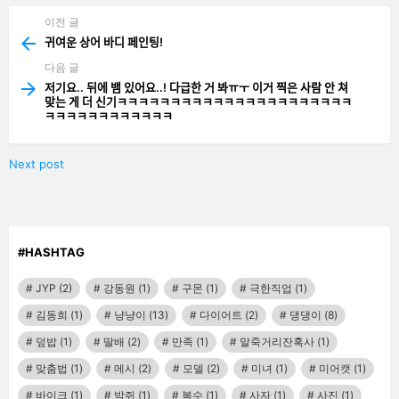
이전 글
See
more
귀여운 상어 바디 페인팅!
다음 글
저기요.. 뒤에 뱀 있어요..! 다급한 거 봐ㅠㅜ 이거 찍은 사람 안 쳐
맞는 게 더 신기ㅋㅋㅋㅋㅋㅋㅋㅋㅋㅋㅋㅋㅋㅋㅋㅋㅋㅋㅋㅋㅋㅋ
ㅋㅋㅋㅋㅋㅋㅋㅋㅋㅋㅋㅋ
Next post
#HASHTAG
JYP
(2)
강동원
(1)
구몬
(1)
극한직업
(1)
김동희
(1)
냥냥이
(13)
다이어트
(2)
댕댕이
(8)
덮밥
(1)
딸배
(2)
만족
(1)
말죽거리잔혹사
(1)
맞춤법
(1)
메시
(2)
모델
(2)
미녀
(1)
미어캣
(1)
바이크
(1)
박쥐
(1)
복수
(1)
사자
(1)
사진
(1)