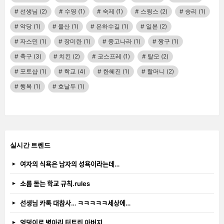
선생님
(2)
수영
(1)
숙제
(1)
스윙스
(2)
승리
(1)
악당
(1)
울산
(1)
은하수길
(1)
일본
(2)
자스민
(1)
장미란
(1)
중고나라
(1)
짱구
(1)
축구
(3)
치킨
(2)
코스프레
(1)
탈모
(2)
포토샵
(1)
학교
(4)
한혜진
(1)
할머니
(2)
행복
(1)
호날두
(1)
실시간 트렌드
여자의 식욕은 남자의 성욕이라는데…
소름 돋는 학교 규칙.rules
선생님 카톡 대참사… ㅋㅋㅋㅋㅋ세상에…
엉덩이로 병아리 터트린 아버지