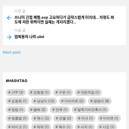
기
이전 글
See
more
쓰나미 간접 체험.exp 고요하다가 급작스럽게 터지네… 저정도 파
도에 저런 위력이면 실제는 개지리겠다…
다음 글
엄복동의 나라.ubd
Next post
#HASHTAG
JYP
(2)
강동원
(1)
구몬
(1)
극한직업
(1)
김동희
(1)
냥냥이
(13)
다이어트
(2)
댕댕이
(8)
덮밥
(1)
딸배
(2)
만족
(1)
말죽거리잔혹사
(1)
맞춤법
(1)
메시
(2)
모델
(2)
미녀
(1)
미어캣
(1)
바이크
(1)
박쥐
(1)
복수
(1)
사자
(1)
사진
(1)