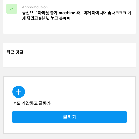
Anonymous on
동전으로 아이팟 뽑기.machine 와.. 이거 아이디어 좋다ㅋㅋㅋ 이
게 뭐라고 8분 넋 놓고 봄ㅋㅋ
최근 댓글
너도 가입하고 글싸라
CREATE
글싸기