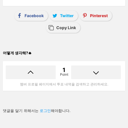
Facebook
Twitter
Pinterest
Copy Link
어떻게 생각해?🔥
1
Point
멤버 프로필 페이지에서 투표 내역을 검색하고 관리하세요.
답
댓글을 달기 위해서는
로그인
해야합니다.
글
남
기
기