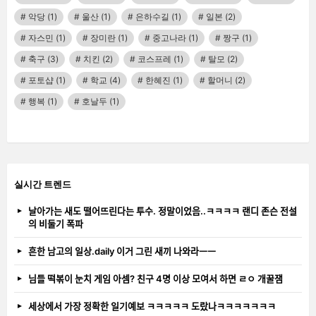
악당
(1)
울산
(1)
은하수길
(1)
일본
(2)
자스민
(1)
장미란
(1)
중고나라
(1)
짱구
(1)
축구
(3)
치킨
(2)
코스프레
(1)
탈모
(2)
포토샵
(1)
학교
(4)
한혜진
(1)
할머니
(2)
행복
(1)
호날두
(1)
실시간 트렌드
날아가는 새도 떨어뜨린다는 투수. 정말이었음..ㅋㅋㅋㅋ 랜디 존슨 전설
의 비둘기 폭파
흔한 남고의 일상.daily 이거 그린 새끼 나와라ㅡㅡ
님들 떡볶이 눈치 게임 아셈? 친구 4명 이상 모여서 하면 ㄹㅇ 개꿀잼
세상에서 가장 정확한 일기예보 ㅋㅋㅋㅋㅋ 도랐나ㅋㅋㅋㅋㅋㅋㅋ