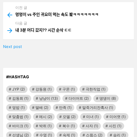
이전 글
See
more
멍멍이 vs 주인 귀요미 먹는 속도 봨ㅋㅋㅋㅋㅋㅋㅋ
다음 글
내 3분 어디 갔지?? 시간 순삭 ㄷㄷ
Next post
#HASHTAG
JYP
(2)
강동원
(1)
구몬
(1)
극한직업
(1)
김동희
(1)
냥냥이
(13)
다이어트
(2)
댕댕이
(8)
덮밥
(1)
딸배
(2)
만족
(1)
말죽거리잔혹사
(1)
맞춤법
(1)
메시
(2)
모델
(2)
미녀
(1)
미어캣
(1)
바이크
(1)
박쥐
(1)
복수
(1)
사자
(1)
사진
(1)
선생님
(2)
수영
(1)
숙제
(1)
스윙스
(2)
승리
(1)