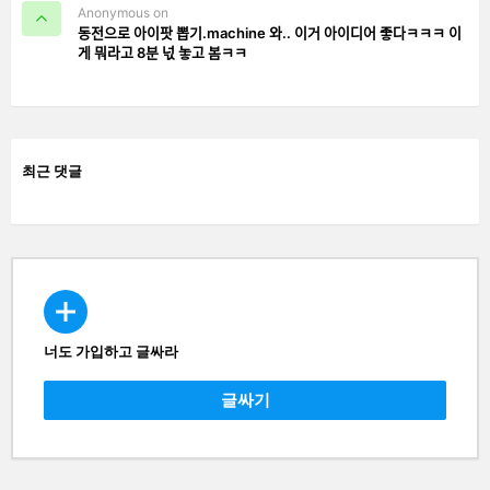
Anonymous on
동전으로 아이팟 뽑기.machine 와.. 이거 아이디어 좋다ㅋㅋㅋ 이
게 뭐라고 8분 넋 놓고 봄ㅋㅋ
최근 댓글
너도 가입하고 글싸라
CREATE
글싸기