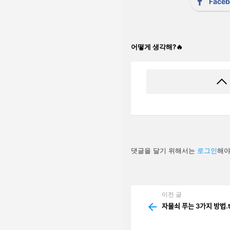
Face
어떻게 생각해?🔥
답
댓글을 달기 위해서는
로그인
해야
글
남
기
기
이전 글
See
more
자물쇠 푸는 3가지 방ᄇ