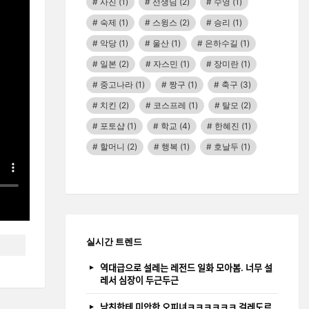
사진
(1)
선생님
(2)
수영
(1)
숙제
(1)
스윙스
(2)
승리
(1)
악당
(1)
울산
(1)
은하수길
(1)
일본
(2)
자스민
(1)
장미란
(1)
중고나라
(1)
짱구
(1)
축구
(3)
치킨
(2)
코스프레
(1)
탈모
(2)
포토샵
(1)
학교
(4)
한혜진
(1)
할머니
(2)
행복
(1)
호날두
(1)
실시간 트렌드
역대급으로 설레는 레전드 일화 모아봄. 너무 설
레서 심장이 두근두근
남친한테 미안한 오피녀ㅋㅋㅋㅋㅋㅋ 걸레도르