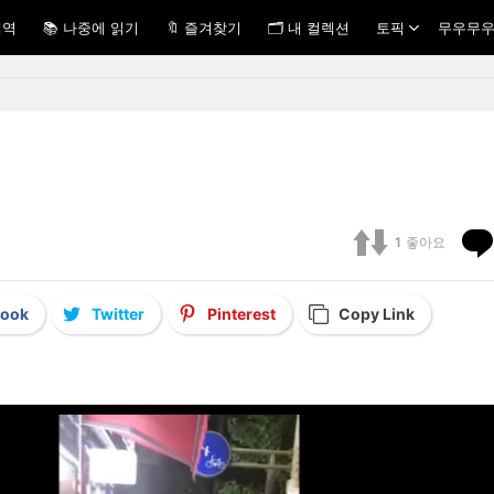
내역
📚 나중에 읽기
🔖 즐겨찾기
🗂 내 컬렉션
토픽
무우무우
1
좋아요
book
Twitter
Pinterest
Copy Link