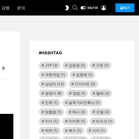
SEARCH
LOGIN
SWITCH
 강령
문의
글싸기
NSFW
SKIN
#HASHTAG
JYP
(2)
강동원
(1)
구몬
(1)
Comments
0
극한직업
(1)
김동희
(1)
냥냥이
(13)
다이어트
(2)
댕댕이
(8)
덮밥
(1)
딸배
(2)
만족
(1)
말죽거리잔혹사
(1)
맞춤법
(1)
메시
(2)
모델
(2)
미녀
(1)
미어캣
(1)
바이크
(1)
박쥐
(1)
복수
(1)
사자
(1)