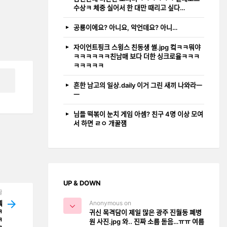
수상ㅋ 체중 실어서 한 대만 때리고 싶다…
공룡이에요? 아니요, 악언데요? 아니…
자이언트핑크 스윙스 친동생 썰.jpg 컼ㅋㅋ뭐야
ㅋㅋㅋㅋㅋㅋ친남매 보다 더한 싱크로율ㅋㅋㅋ
ㅋㅋㅋㅋㅋ
흔한 남고의 일상.daily 이거 그린 새끼 나와라ㅡ
ㅡ
님들 떡볶이 눈치 게임 아셈? 친구 4명 이상 모여
서 하면 ㄹㅇ 개꿀잼
UP & DOWN
글
Anonymous on
ᅦᆿ
ㅋ
귀신 목격담이 제일 많은 광주 진월동 폐병
ㅋ
원 사진.jpg 와.. 진짜 소름 돋음…ㅠㅠ 여름