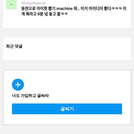
Anonymous on
동전으로 아이팟 뽑기.machine 와.. 이거 아이디어 좋다ㅋㅋㅋ 이
게 뭐라고 8분 넋 놓고 봄ㅋㅋ
최근 댓글
너도 가입하고 글싸라
CREATE
글싸기