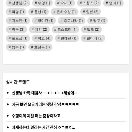
선생님
(2)
수영
(1)
숙제
(1)
스윙스
(2)
승리
(1)
악당
(1)
울산
(1)
은하수길
(1)
일본
(2)
자스민
(1)
장미란
(1)
중고나라
(1)
짱구
(1)
축구
(3)
치킨
(2)
코스프레
(1)
탈모
(2)
포토샵
(1)
학교
(4)
한혜진
(1)
할머니
(2)
행복
(1)
호날두
(1)
실시간 트렌드
선생님 카톡 대참사… ㅋㅋㅋㅋㅋ세상에…
지금 보면 오글거리는 옛날 감성ㅋㅋㅋㅋㅋ
수깽이의 제일 쩌는 춤왕이라고…
과제하는데 걸리는 시간 진심 ㅇㄱㄹㅇ…