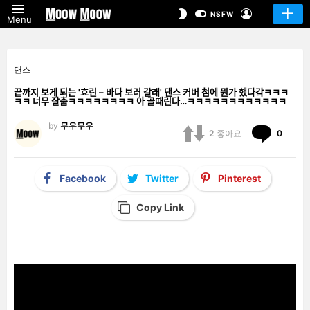
LOGIN
SWITCH
NSFW
Menu
SKIN
댄스
끝까지 보게 되는 '효린 – 바다 보러 갈래' 댄스 커버 첨에 뭔가 했다갘ㅋㅋㅋ
ㅋㅋ 너무 잘춤ㅋㅋㅋㅋㅋㅋㅋㅋ 아 골때린다…ㅋㅋㅋㅋㅋㅋㅋㅋㅋㅋㅋㅋ
by
무우무우
Comm
2
좋아요
0
Facebook
Twitter
Pinterest
Copy Link