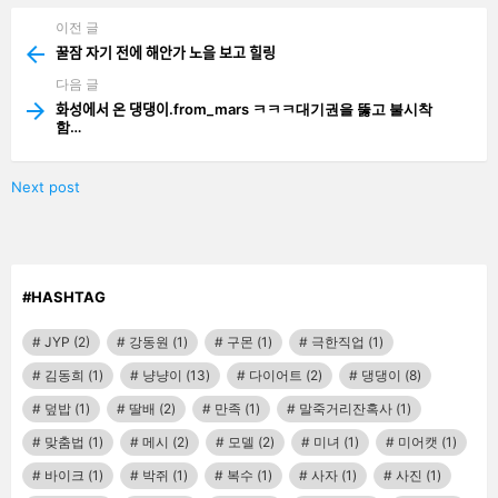
이전 글
See
more
꿀잠 자기 전에 해안가 노을 보고 힐링
다음 글
화성에서 온 댕댕이.from_mars ㅋㅋㅋ대기권을 뚫고 불시착
함…
Next post
#HASHTAG
JYP
(2)
강동원
(1)
구몬
(1)
극한직업
(1)
김동희
(1)
냥냥이
(13)
다이어트
(2)
댕댕이
(8)
덮밥
(1)
딸배
(2)
만족
(1)
말죽거리잔혹사
(1)
맞춤법
(1)
메시
(2)
모델
(2)
미녀
(1)
미어캣
(1)
바이크
(1)
박쥐
(1)
복수
(1)
사자
(1)
사진
(1)