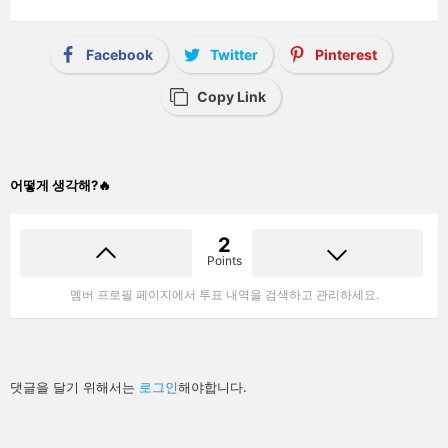
Facebook
Twitter
Pinterest
Copy Link
어떻게 생각해?🔥
2
Points
멤버 프로필 페이지에서 투표 내역을 검색하고 관리하세요.
답
댓글을 달기 위해서는
로그인
해야합니다.
글
남
기
기