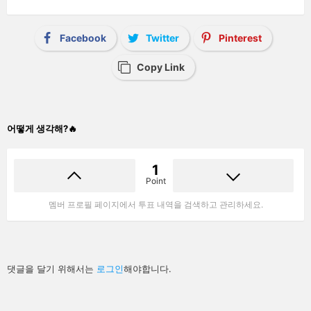
Facebook
Twitter
Pinterest
Copy Link
어떻게 생각해?🔥
1
Point
멤버 프로필 페이지에서 투표 내역을 검색하고 관리하세요.
답
댓글을 달기 위해서는
로그인
해야합니다.
글
남
기
기