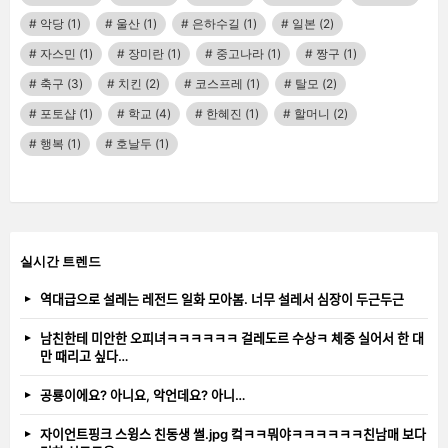
악당
(1)
울산
(1)
은하수길
(1)
일본
(2)
자스민
(1)
장미란
(1)
중고나라
(1)
짱구
(1)
축구
(3)
치킨
(2)
코스프레
(1)
탈모
(2)
포토샵
(1)
학교
(4)
한혜진
(1)
할머니
(2)
행복
(1)
호날두
(1)
실시간 트렌드
역대급으로 설레는 레전드 일화 모아봄. 너무 설레서 심장이 두근두근
남친한테 미안한 오피녀ㅋㅋㅋㅋㅋㅋ 걸레도르 수상ㅋ 체중 실어서 한 대
만 때리고 싶다…
공룡이에요? 아니요, 악언데요? 아니…
자이언트핑크 스윙스 친동생 썰.jpg 컼ㅋㅋ뭐야ㅋㅋㅋㅋㅋㅋ친남매 보다