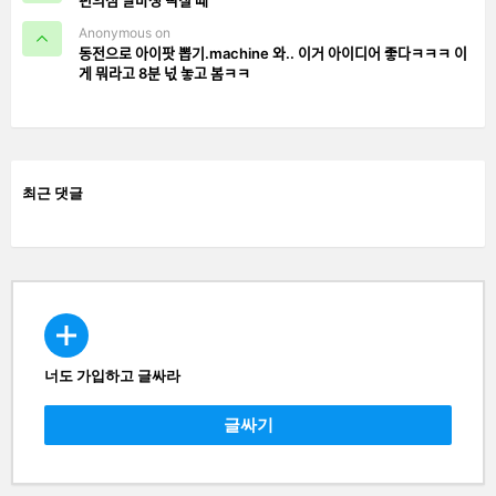
Anonymous on
동전으로 아이팟 뽑기.machine 와.. 이거 아이디어 좋다ㅋㅋㅋ 이
게 뭐라고 8분 넋 놓고 봄ㅋㅋ
최근 댓글
너도 가입하고 글싸라
CREATE
글싸기