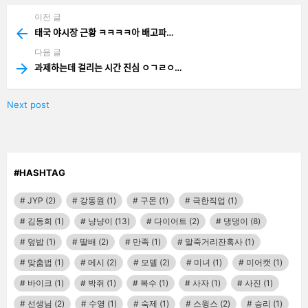
이전 글
See
more
태국 야시장 근황 ㅋㅋㅋㅋ아 배고파…
다음 글
과제하는데 걸리는 시간 진심 ㅇㄱㄹㅇ…
Next post
#HASHTAG
JYP
(2)
강동원
(1)
구몬
(1)
극한직업
(1)
김동희
(1)
냥냥이
(13)
다이어트
(2)
댕댕이
(8)
덮밥
(1)
딸배
(2)
만족
(1)
말죽거리잔혹사
(1)
맞춤법
(1)
메시
(2)
모델
(2)
미녀
(1)
미어캣
(1)
바이크
(1)
박쥐
(1)
복수
(1)
사자
(1)
사진
(1)
선생님
(2)
수영
(1)
숙제
(1)
스윙스
(2)
승리
(1)