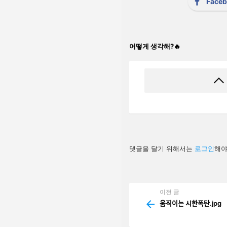
Face
어떻게 생각해?🔥
답
댓글을 달기 위해서는
로그인
해야
글
남
기
기
이전 글
See
more
움직이는 시한폭탄.jpg