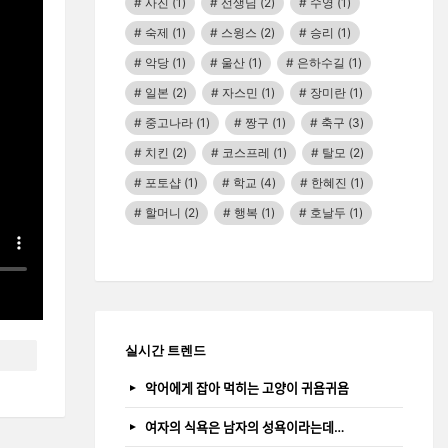
사진
(1)
선생님
(2)
수영
(1)
숙제
(1)
스윙스
(2)
승리
(1)
악당
(1)
울산
(1)
은하수길
(1)
일본
(2)
자스민
(1)
장미란
(1)
중고나라
(1)
짱구
(1)
축구
(3)
치킨
(2)
코스프레
(1)
탈모
(2)
포토샵
(1)
학교
(4)
한혜진
(1)
할머니
(2)
행복
(1)
호날두
(1)
실시간 트렌드
악어에게 잡아 먹히는 고양이 귀욤귀욤
여자의 식욕은 남자의 성욕이라는데…