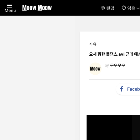
🎲 랜덤
⏱ 읽은 
Menu
자유
요새 힙한 폴댄스.av
by
무우무우
Face