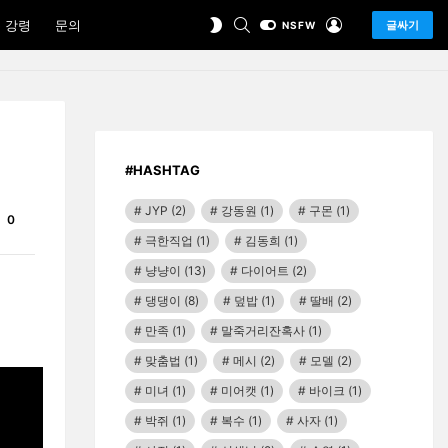
SEARCH
LOGIN
SWITCH
 강령
문의
글싸기
NSFW
SKIN
#HASHTAG
JYP
(2)
강동원
(1)
구몬
(1)
Comments
0
극한직업
(1)
김동희
(1)
냥냥이
(13)
다이어트
(2)
댕댕이
(8)
덮밥
(1)
딸배
(2)
만족
(1)
말죽거리잔혹사
(1)
맞춤법
(1)
메시
(2)
모델
(2)
미녀
(1)
미어캣
(1)
바이크
(1)
박쥐
(1)
복수
(1)
사자
(1)