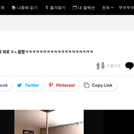
내역
📚 나중에 읽기
🔖 즐겨찾기
🗂 내 컬렉션
토픽
무우무우
i 근데 예상 외로 ㅈㄴ잘함ㅋㅋㅋㅋㅋㅋㅋㅋㅋㅋㅋㅋㅋㅋㅋㅋㅋㅋㅋ
1
좋아요
book
Twitter
Pinterest
Copy Link